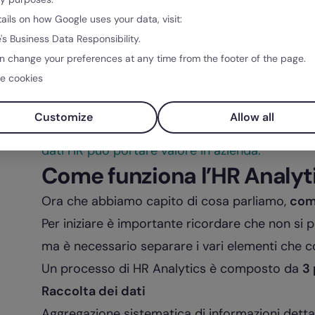
contatto con HR Manager e
CHRO
, che prendo
tails on how Google uses your data, visit:
insights di questi professionisti.
's Business Data Responsibility.
n change your preferences at any time from the footer of the page.
I
corsi di HR Analytics
stanno diventando sempr
e cookies
rivolgono a professionisti in ambito HR o a dat
settorializzare ulteriormente le proprie compe
Customize
Allow all
👉 Leggi la nostra guida completa all’HR Intelli
dati HR può portare valore in azienda.
Come funziona l’HR Analyt
Ora che abbiamo capito di cosa parliamo,
com
Per iniziare è importante ricordare che non si 
ma è necessario separare i vari elementi che 
Un processo di HR Analytics è composto da
3 
Raccolta dei dati
Aggregazione sistematica di informazioni dettag