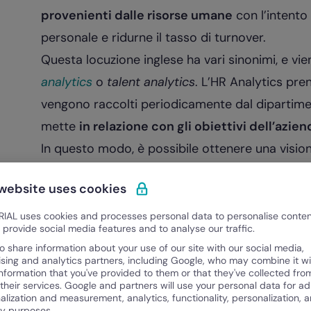
provenienti dalle risorse umane
con l’intento
personale e ridurne il tasso di turnover.
Questa locuzione inglese ha vari sinonimi, e 
analytics
o
talent analytics
. L’HR Analytics pren
vengono raccolti periodicamente dal dipartimen
mette
in relazione con gli obiettivi dell’azie
In questo modo, è possibile ottenere una vision
responsabili HR stiano contribuendo al raggiung
 website uses cookies
Chi si occupa di HR Analytics?
I diretti responsabili di HR Analytics sono l’
HR 
IAL uses cookies and processes personal data to personalise conte
o provide social media features and to analyse our traffic.
Si tratta, nello specifico, di professionisti sp
o share information about your use of our site with our social media,
risorse umane, analisi dei dati e business intell
ising and analytics partners, including Google, who may combine it wi
information that you've provided to them or that they've collected fro
Questi esperti, a seconda della dimensione dell’
 their services. Google and partners will use your personal data for ad
alization and measurement, analytics, functionality, personalization, 
dipartimento HR o in team dedicati all’analisi d
ty purposes.