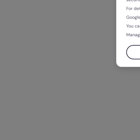
For de
Google
You ca
Manag