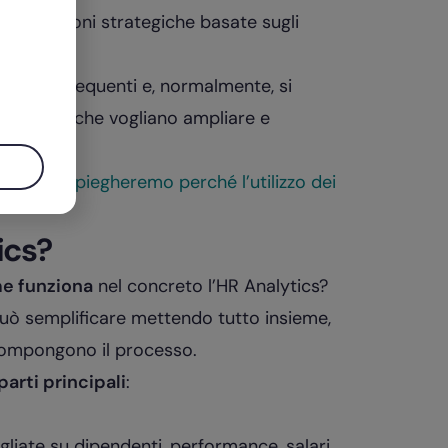
no decisioni strategiche basate sugli
e più frequenti e, normalmente, si
a analyst che vogliano ampliare e
tenze.
gence: ti spiegheremo perché l’utilizzo dei
ics?
e funziona
nel concreto l’HR Analytics?
può semplificare mettendo tutto insieme,
compongono il processo.
parti principali
:
liate su dipendenti, performance, salari