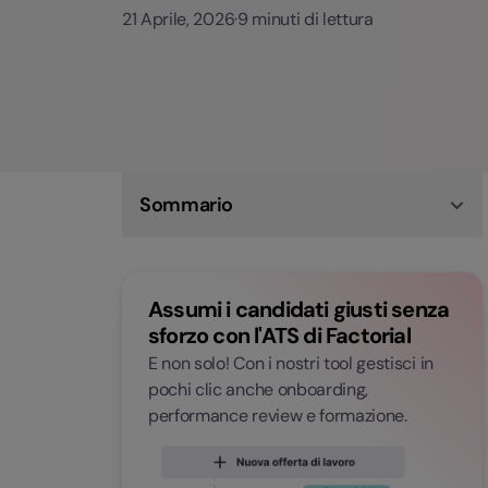
21 Aprile, 2026
·
9 minuti di lettura
Sommario
HR Analytics: cos'è e cosa si intende
Come funziona l’HR Analytics?
HR Analytics: perché può aiutare la tua azienda
Assumi i candidati giusti senza
Esempi di HR Analytics: come sfruttare i Big
Data
sforzo con l'ATS di Factorial
Factorial: il tuo software di HR Analytics
E non solo! Con i nostri tool gestisci in
FAQ: HR Analytics
pochi clic anche onboarding,
performance review e formazione.