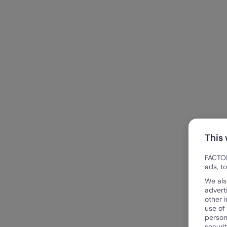
This
FACTOR
ads, t
We als
advert
other 
use of
person
securi