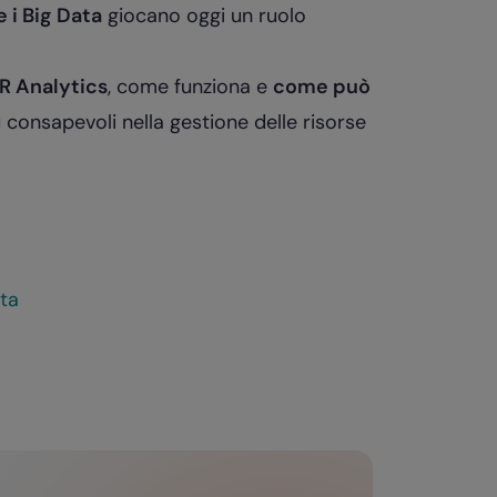
 i Big Data
giocano oggi un ruolo
HR Analytics
, come funziona e
come può
 consapevoli nella gestione delle risorse
a
ata