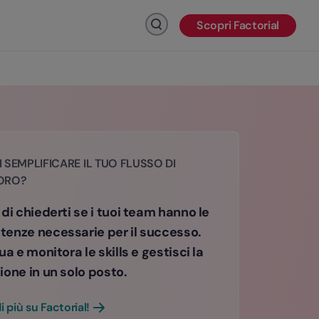
Scopri Factorial
Fai clic per cercare
 SEMPLIFICARE IL TUO FLUSSO DI
ORO?
di chiederti se i tuoi team hanno le
enze necessarie per il successo.
ua e monitora le skills e gestisci la
ione in un solo posto.
i più su Factorial!