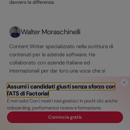
davvero la differenza.
Walter Moraschinelli
Content Writer specializzato nella scrittura di
contenuti per le aziende software. Ha
collaborato con aziende Italiane ed
internazionali per dar loro una voce che si
distinguesse nel chiasso di internet. Vive a
Assumi i candidati giusti senza sforzo con
Morbegno, un paese in provincia di Sondrio. La
l'ATS di Factorial
lettura è la sua più grande passione; economia,
E non solo! Con i nostri tool gestisci in pochi clic anche
filosofia, e storia sono i suoi principali campi di
onboarding, performance review e formazione.
interesse, ma c'è sempre anche un romanzo
Comincia gratis
aperto sul suo Kindle.