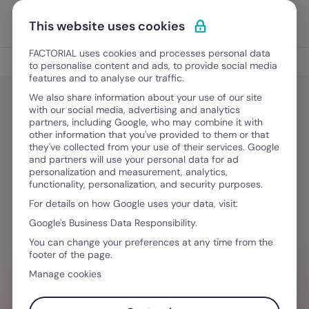
Vai al contenuto
Apri i
Scopri Factorial
This website uses cookies
FACTORIAL uses cookies and processes personal data
Gestione delle competenze
to personalise content and ads, to provide social media
features and to analyse our traffic.
We also share information about your use of our site
with our social media, advertising and analytics
Gestione del Talento
partners, including Google, who may combine it with
Scheda valutazione personale:
other information that you've provided to them or that
they've collected from your use of their services. Google
cos’è e come funziona [+Modello
and partners will use your personal data for ad
personalization and measurement, analytics,
scaricabile]
functionality, personalization, and security purposes.
For details on how Google uses your data, visit:
Google's Business Data Responsibility.
12 Maggio, 2026
·
9 minuti di lettura
You can change your preferences at any time from the
footer of the page.
Manage cookies
VUOI SEMPLIFICARE IL TUO FLUSSO DI
LAVORO?