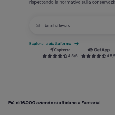
rispettando la normativa sulla conservazio
Email di lavoro
Utilizza la tua e-mail di lavoro per avere acce
Esplora la piattaforma
4.5
/5
4.5
/
Più di 16.000 aziende si affidano a Factorial