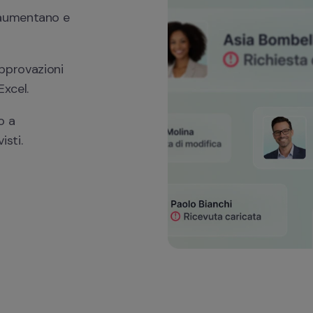
 aumentano e 
pprovazioni 
Excel. 
 a 
isti.