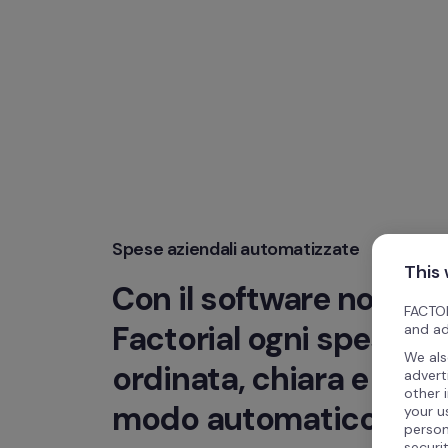
Spese aziendali automatizzate
This
Con il software nota sp
FACTOR
Factorial ogni spesa è 
and ad
We als
ordinata, chiara e gestit
advert
other 
modo automatico.
your u
person
securi