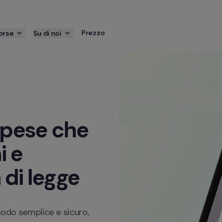
Prezzo
orse
Su di noi
spese che 
 e 
 di legge
modo semplice e sicuro, 