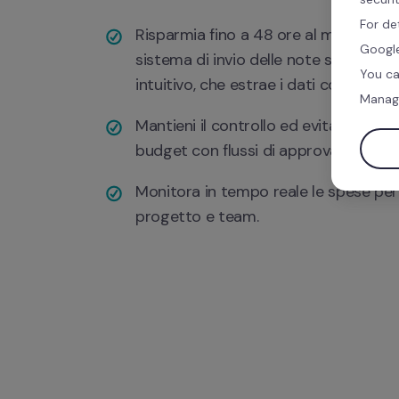
For de
Risparmia fino a 48 ore al mese grazi
Google
sistema di invio delle note spese rapi
You ca
intuitivo, che estrae i dati con l’AI.
Manag
Mantieni il controllo ed evita gli sfora
budget con flussi di approvazione au
Monitora in tempo reale le spese per 
progetto e team.