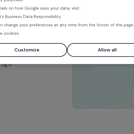
tails on how Google uses your data, visit:
e a un 
's Business Data Responsibility.
do e 
n change your preferences at any time from the footer of the page
e cookies
menti di 
Customize
Allow all
tomatici.
ogni 