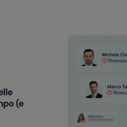
lle 
po (e 