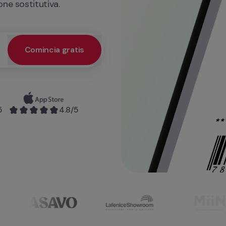
ne sostitutiva.
Comincia gratis
sso prioritario alla demo e ottenere un servizio personalizzato
5
4.8
/5