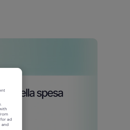
ent
,
with
 from
 for ad
, and