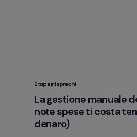
Stop agli sprechi
La gestione manuale de
note spese ti costa tem
denaro)