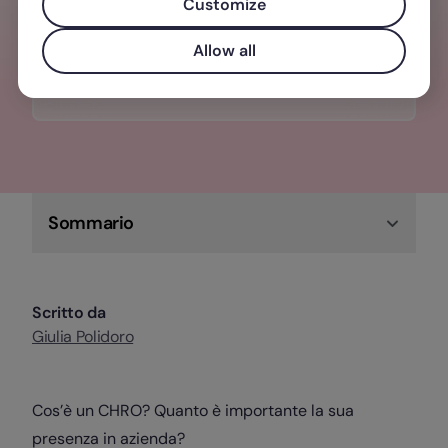
una gestione del personale
Customize
centralizzata, semplice e veloce.
Allow all
Scopri di più su Factorial!
Sommario
Scritto da
Giulia Polidoro
Cos’è un CHRO? Quanto è importante la sua
presenza in azienda?