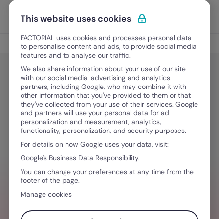
Vai al contenuto
Apri i
Scopri Factorial
This website uses cookies
FACTORIAL uses cookies and processes personal data
Gestione del personale
to personalise content and ads, to provide social media
features and to analyse our traffic.
We also share information about your use of our site
with our social media, advertising and analytics
Gestione del personale
partners, including Google, who may combine it with
CHRO: chi è e di cosa si occupa un
other information that you've provided to them or that
they've collected from your use of their services. Google
Chief Human Resource Officer
and partners will use your personal data for ad
personalization and measurement, analytics,
functionality, personalization, and security purposes.
For details on how Google uses your data, visit:
26 Febbraio, 2026
·
4 minuti di lettura
Google's Business Data Responsibility.
You can change your preferences at any time from the
footer of the page.
HAI BISOGNO D´AIUTO PER GESTIRE I TEAM
Manage cookies
Valorizza l'esperienza dei tuoi team con