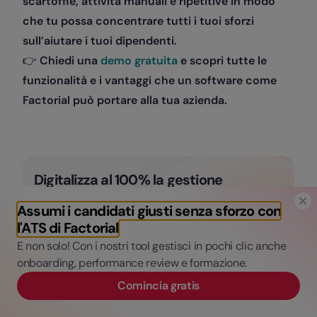
scartoffie, attività manuali e ripetitive in modo
che tu possa concentrare tutti i tuoi sforzi
sull’aiutare i tuoi dipendenti.
👉
Chiedi una
demo gratuita
e scopri tutte le
funzionalità e i vantaggi che un software come
Factorial può portare alla tua azienda.
Digitalizza al 100% la gestione
aziendale in pochi semplici passi con
Factorial
Assumi i candidati giusti senza sforzo con
l'ATS di Factorial
E non solo! Con i nostri tool gestisci in pochi clic anche
Richiedi una demo
onboarding, performance review e formazione.
Comincia gratis