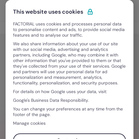
Vai al contenuto
Apri i
Scopri Factorial
This website uses cookies
FACTORIAL uses cookies and processes personal data
Gestione delle competenze
to personalise content and ads, to provide social media
features and to analyse our traffic.
We also share information about your use of our site
with our social media, advertising and analytics
Gestione delle competenze
partners, including Google, who may combine it with
Leadership: le skills di un buon
other information that you've provided to them or that
they've collected from your use of their services. Google
leader e quale stile adottare in
and partners will use your personal data for ad
personalization and measurement, analytics,
azienda
functionality, personalization, and security purposes.
For details on how Google uses your data, visit:
Google's Business Data Responsibility.
16 Febbraio, 2026
·
11 minuti di lettura
You can change your preferences at any time from the
footer of the page.
Manage cookies
VUOI SEMPLIFICARE IL TUO FLUSSO DI
LAVORO?