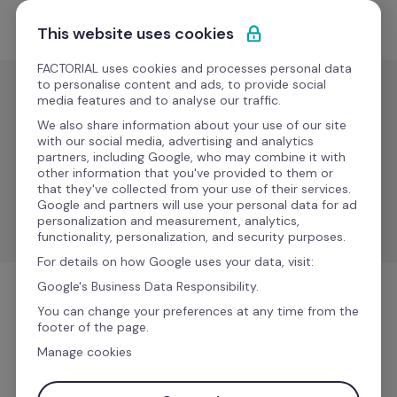
Passa al contenuto
Comincia gratis
This website uses cookies
FACTORIAL uses cookies and processes personal data
to personalise content and ads, to provide social
media features and to analyse our traffic.
Buste paga
We also share information about your use of our site
Payflow
with our social media, advertising and analytics
partners, including Google, who may combine it with
other information that you've provided to them or
that they've collected from your use of their services.
Ottimizza i dati dei dipendenti e la gestione delle 
Google and partners will use your personal data for ad
buste paga con la sincronizzazione automatica.
personalization and measurement, analytics,
functionality, personalization, and security purposes.
For details on how Google uses your data, visit:
Google's Business Data Responsibility.
Buste paga
You can change your preferences at any time from the
footer of the page.
Manage cookies
Ulteriori informazioni