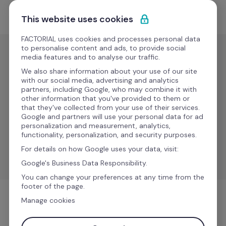
Passa al contenuto
Comincia gratis
This website uses cookies
FACTORIAL uses cookies and processes personal data
to personalise content and ads, to provide social
media features and to analyse our traffic.
Buste paga
We also share information about your use of our site
Sage 200 
with our social media, advertising and analytics
partners, including Google, who may combine it with
& Sage 
other information that you've provided to them or
that they've collected from your use of their services.
Despachos
Google and partners will use your personal data for ad
personalization and measurement, analytics,
functionality, personalization, and security purposes.
Soluzioni intelligenti per migliorare i flussi di lavoro e la 
For details on how Google uses your data, visit:
gestione finanziaria.
Google's Business Data Responsibility.
You can change your preferences at any time from the
footer of the page.
Manage cookies
Buste paga