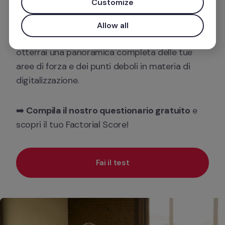
Customize
azienda.
Allow all
Rispondendo a poche semplici domande, 
otterrai una panoramica completa delle tue 
aree di forza e dei punti deboli in materia di 
digitalizzazione.
➡️ 
Compila il nostro questionario gratuito
 e 
scopri il tuo Factorial Score!
Fai il test