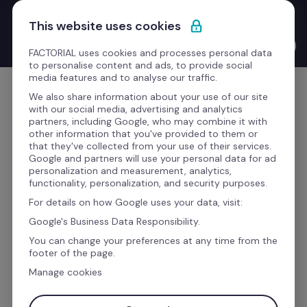
Passa al contenuto
Nuovo Product Launches with the CEO: Bernat Farrero 
This website uses cookies
finalmente parla la tua lingua. Letteralmente, grazie all'IA.
Guarda il video →
FACTORIAL uses cookies and processes personal data
to personalise content and ads, to provide social
media features and to analyse our traffic.
Comincia gratis
We also share information about your use of our site
with our social media, advertising and analytics
partners, including Google, who may combine it with
other information that you've provided to them or
that they've collected from your use of their services.
Google and partners will use your personal data for ad
Sai quanto è 
digitalizzata
personalization and measurement, analytics,
functionality, personalization, and security purposes.
la tua azienda?
For details on how Google uses your data, visit:
Google's Business Data Responsibility.
Scopri in pochi minuti il tuo 
Factorial Score:
You can change your preferences at any time from the
footer of the page.
Manage cookies
➡️ 
Factorial Score è un punteggio unico che 
valuta il livello di maturità digitale della tua 