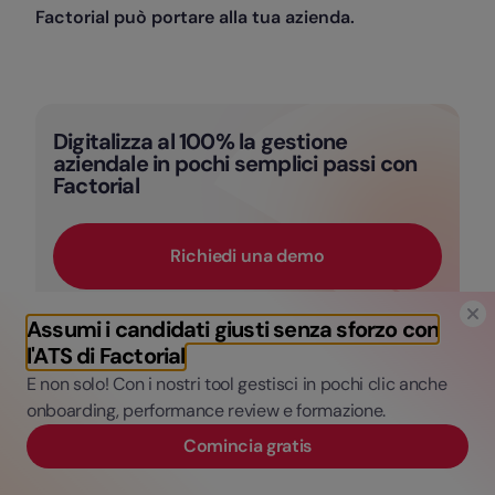
Factorial può portare alla tua azienda.
Digitalizza al 100% la gestione
aziendale in pochi semplici passi con
Factorial
Richiedi una demo
Assumi i candidati giusti senza sforzo con
l'ATS di Factorial
E non solo! Con i nostri tool gestisci in pochi clic anche
Come scegliere il modello di
onboarding, performance review e formazione.
valutazione giusto?
Comincia gratis
La scelta dipende da diversi fattori. Per le startup e i