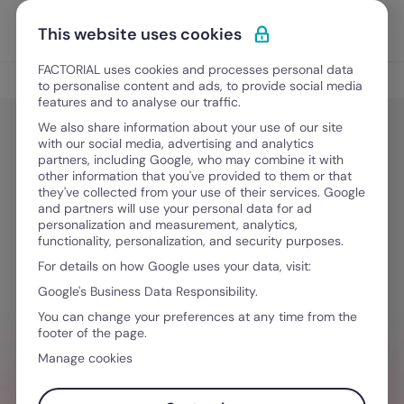
Vai al contenuto
Apri i
Scopri Factorial
This website uses cookies
FACTORIAL uses cookies and processes personal data
Recruiting
to personalise content and ads, to provide social media
features and to analyse our traffic.
We also share information about your use of our site
with our social media, advertising and analytics
Gestione del Talento
partners, including Google, who may combine it with
Diversità e inclusione: come
other information that you've provided to them or that
they've collected from your use of their services. Google
promuoverla in azienda a partire
and partners will use your personal data for ad
personalization and measurement, analytics,
dal recruiting
functionality, personalization, and security purposes.
For details on how Google uses your data, visit:
Google's Business Data Responsibility.
2 Marzo, 2026
·
7 minuti di lettura
You can change your preferences at any time from the
footer of the page.
Manage cookies
HAI BISOGNO D´AIUTO PER GESTIRE I TEAM