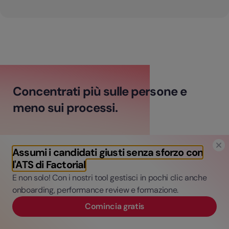
Concentrati più sulle persone e
meno sui processi.
Collega i processi di gestione del tempo, dei
Assumi i candidati giusti senza sforzo con
talenti e della finanza su un'unica
l'ATS di Factorial
piattaforma.
E non solo! Con i nostri tool gestisci in pochi clic anche
Automatizza le attività amministrative per
onboarding, performance review e formazione.
risparmiare tempo e denaro.
Comincia gratis
Ottieni analisi basate sui dati per prendere
decisioni informate.