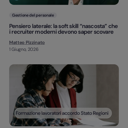
Categorie
Gestione del personale
Pensiero laterale: la soft skill “nascosta” che
i recruiter moderni devono saper scovare
Matteo Pizzinato
1 Giugno, 2026