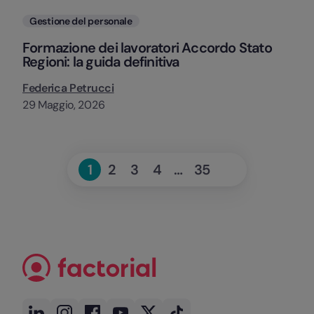
Categorie
Gestione del personale
Formazione dei lavoratori Accordo Stato
Regioni: la guida definitiva
Federica Petrucci
29 Maggio, 2026
Successivo
1
2
3
4
…
35
Page
Page
Page
Page
Page
»