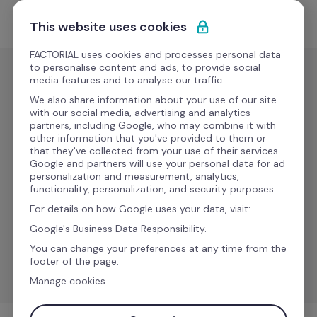
Passa al contenuto
Comincia gratis
This website uses cookies
FACTORIAL uses cookies and processes personal data
to personalise content and ads, to provide social
media features and to analyse our traffic.
Buste paga
We also share information about your use of our site
TeamSystem 
with our social media, advertising and analytics
partners, including Google, who may combine it with
(payroll 
Presto
other information that you've provided to them or
that they've collected from your use of their services.
variables 
Google and partners will use your personal data for ad
personalization and measurement, analytics,
and 
functionality, personalization, and security purposes.
absences)
For details on how Google uses your data, visit:
Google's Business Data Responsibility.
Sincronizza i dati retributivi per una gestione accurata 
You can change your preferences at any time from the
footer of the page.
delle buste paga.
Manage cookies