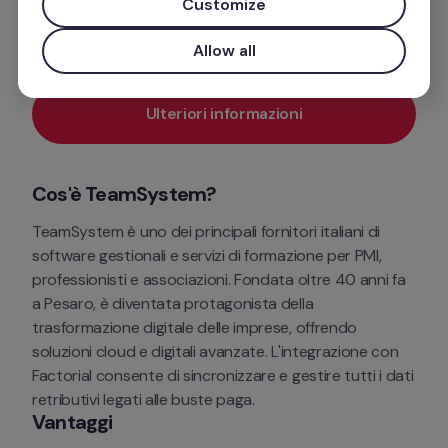
Customize
Buste paga
Allow all
Ulteriori informazioni
Cos'è TeamSystem?
TeamSystem è uno dei principali fornitori italiani di 
software gestionali e servizi di formazione per PMI, 
professionisti e associazioni. Fondata oltre 40 anni fa 
a Pesaro, è diventata protagonista della 
trasformazione digitale delle imprese, offrendo 
soluzioni cloud e digitali avanzate. L'integrazione con 
Factorial consente di sincronizzare e gestire tutti i dati 
retributivi legati alle buste paga.
Vantaggi