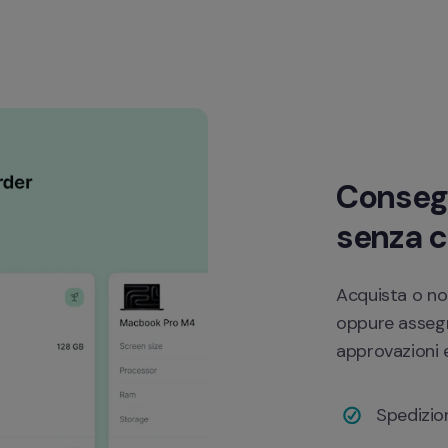
Consegn
senza c
Acquista o nol
oppure assegna
approvazioni 
Spedizion