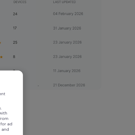
ent
,
with
 from
 for ad
, and