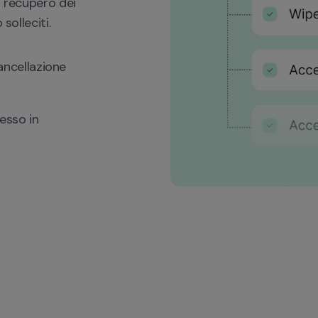
 recupero dei 
solleciti.
ncellazione 
sso in 