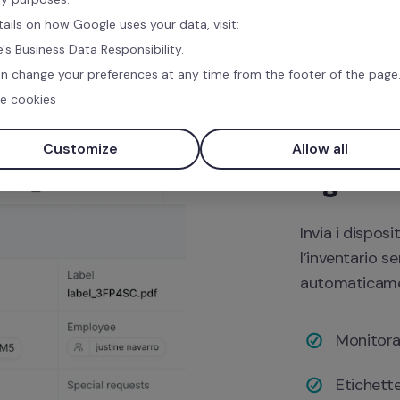
tails on how Google uses your data, visit:
's Business Data Responsibility.
n change your preferences at any time from the footer of the page
e cookies
Ci occu
Customize
Allow all
logistic
Invia i disposi
l’inventario s
automaticamen
Monitorag
Etichette