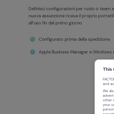
Definisci configurazioni per ruolo o team a
nuova assunzione riceva il proprio portatil
all’uso fin dal primo giorno.
Configurato prima della spedizione
Apple Business Manager e Windows 
This
FACTOR
and ad
We als
advert
other 
your u
person
securi