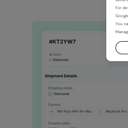
For de
Google
You ca
Manag