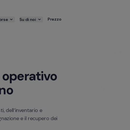
Prezzo
orse
Su di noi
operativo 
rno
i, dell’inventario e 
nazione e il recupero dei 