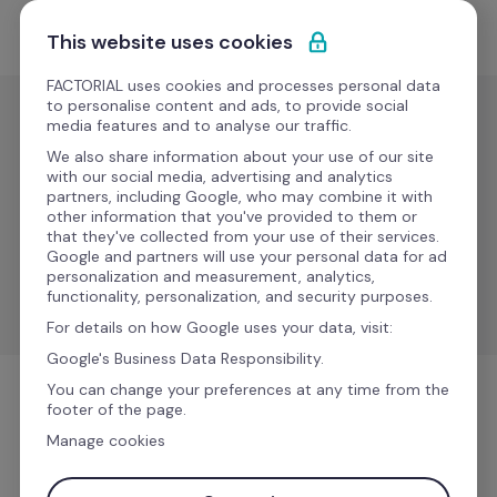
Passa al contenuto
Comincia gratis
This website uses cookies
FACTORIAL uses cookies and processes personal data
to personalise content and ads, to provide social
media features and to analyse our traffic.
Buste paga
We also share information about your use of our site
PHC
with our social media, advertising and analytics
partners, including Google, who may combine it with
other information that you've provided to them or
that they've collected from your use of their services.
Automatizza il processo di elaborazione delle buste 
Google and partners will use your personal data for ad
paga trasferendo in modo efficiente assenze, 
personalization and measurement, analytics,
straordinari, indennità e spese.
functionality, personalization, and security purposes.
For details on how Google uses your data, visit:
Google's Business Data Responsibility.
You can change your preferences at any time from the
footer of the page.
Buste paga
Manage cookies