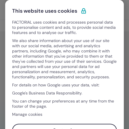
Vai al contenuto
Apri i
Scopri Factorial
This website uses cookies
FACTORIAL uses cookies and processes personal data
Gestione Finanziaria
to personalise content and ads, to provide social media
features and to analyse our traffic.
We also share information about your use of our site
with our social media, advertising and analytics
Gestione Finanziaria
partners, including Google, who may combine it with
Welfare Aziendale: come creare
other information that you've provided to them or that
they've collected from your use of their services. Google
impatto in azienda, vantaggi e
and partners will use your personal data for ad
personalization and measurement, analytics,
benefici [+ guida]
functionality, personalization, and security purposes.
For details on how Google uses your data, visit:
Google's Business Data Responsibility.
16 Marzo, 2026
·
12 minuti di lettura
You can change your preferences at any time from the
footer of the page.
Manage cookies
HAI BISOGNO D'AIUTO NELLA GESTIONE
FINANZIARIA?