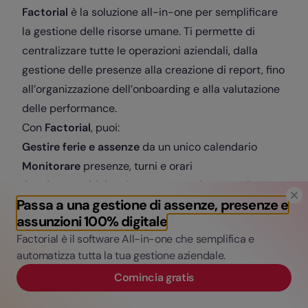
Factorial
è la soluzione all-in-one per semplificare
la gestione delle risorse umane. Ti permette di
centralizzare tutte le operazioni aziendali, dalla
gestione delle presenze alla creazione di report, fino
all’organizzazione dell’onboarding e alla valutazione
delle performance.
Con
Factorial
, puoi:
Gestire ferie e assenze
da un unico calendario
Monitorare
presenze, turni e orari
Gestire e archiviare
buste paga e documenti
Passa a una gestione di assenze, presenze e
aziendali
assunzioni 100% digitale
Ottimizzare il processo
di selezione e onboarding
Factorial è il software All-in-one che semplifica e
Creare report
personalizzati sulle risorse umane
automatizza tutta la tua gestione aziendale.
Un gestionale completo, facile da usare, pensato
Comincia gratis
per le PMI.
👉
Chiedi una
demo gratuita
e scopri tutte le