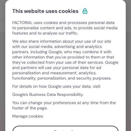
Vai al contenuto
Apri i
Scopri Factorial
This website uses cookies
FACTORIAL uses cookies and processes personal data
Gestione del Talento
to personalise content and ads, to provide social media
features and to analyse our traffic.
We also share information about your use of our site
with our social media, advertising and analytics
Digitalizzazione HR
partners, including Google, who may combine it with
I 5 migliori software HR per
other information that you've provided to them or that
they've collected from your use of their services. Google
digitalizzare i processi della tua
and partners will use your personal data for ad
personalization and measurement, analytics,
azienda
functionality, personalization, and security purposes.
For details on how Google uses your data, visit:
Google's Business Data Responsibility.
7 Aprile, 2026
·
11 minuti di lettura
You can change your preferences at any time from the
footer of the page.
Manage cookies
HAI BISOGNO D´AIUTO PER GESTIRE I TEAM