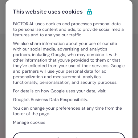
Vai al contenuto
Apri i
Scopri Factorial
This website uses cookies
FACTORIAL uses cookies and processes personal data
Rilevazione presenze
to personalise content and ads, to provide social media
features and to analyse our traffic.
We also share information about your use of our site
with our social media, advertising and analytics
Gestione del Tempo
partners, including Google, who may combine it with
Gestione presenze dipendenti: la
other information that you've provided to them or that
they've collected from your use of their services. Google
guida definitiva
and partners will use your personal data for ad
personalization and measurement, analytics,
functionality, personalization, and security purposes.
For details on how Google uses your data, visit:
24 Marzo, 2026
·
8 minuti di lettura
Google's Business Data Responsibility.
You can change your preferences at any time from the
footer of the page.
VUOI SEMPLIFICARE IL TUO FLUSSO DI
Manage cookies
LAVORO?