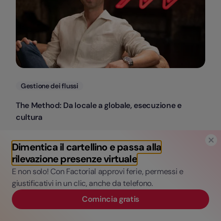
Categorie
Gestione dei flussi
The Method: Da locale a globale, esecuzione e
cultura
Santiago Ferrada & Oriol Pesa
Dimentica il cartellino e passa alla
VP and Head of SP and PT at Wellhub & Strategy
rilevazione presenze virtuale
and Partnerships at Factorial
E non solo! Con Factorial approvi ferie, permessi e
giustificativi in un clic, anche da telefono.
Comincia gratis