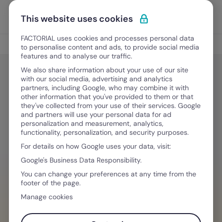
Vai al contenuto
Apri i
Scopri Factorial
This website uses cookies
FACTORIAL uses cookies and processes personal data
Gestione ferie e permessi
to personalise content and ads, to provide social media
features and to analyse our traffic.
We also share information about your use of our site
with our social media, advertising and analytics
Gestione ferie e permessi
partners, including Google, who may combine it with
Ferie non godute: come gestirle,
other information that you've provided to them or that
they've collected from your use of their services. Google
legge, pagamento e tassazione
and partners will use your personal data for ad
personalization and measurement, analytics,
functionality, personalization, and security purposes.
For details on how Google uses your data, visit:
17 Marzo, 2026
·
10 minuti di lettura
Google's Business Data Responsibility.
You can change your preferences at any time from the
footer of the page.
HAI BISOGNO D´AIUTO PER GESTIRE I TEAM
Manage cookies
Programma e gestisci ferie, permessi e