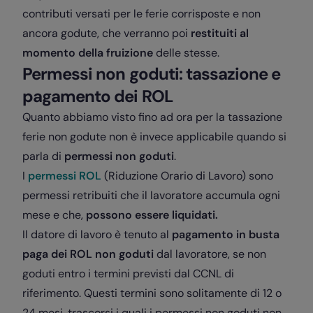
contributi versati per le ferie corrisposte e non
ancora godute, che verranno poi
restituiti al
momento della fruizione
delle stesse.
Permessi non goduti: tassazione e
pagamento dei ROL
Quanto abbiamo visto fino ad ora per la tassazione
ferie non godute non è invece applicabile quando si
parla di
permessi non goduti
.
I
permessi
ROL
(Riduzione Orario di Lavoro) sono
permessi retribuiti che il lavoratore accumula ogni
mese e che,
possono essere
liquidati.
Il datore di lavoro è tenuto al
pagamento in busta
paga dei ROL
non goduti
dal lavoratore, se non
goduti entro i termini previsti dal CCNL di
riferimento. Questi termini sono solitamente di 12 o
24 mesi, trascorsi i quali i permessi non goduti non