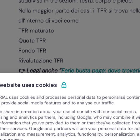
suddivisa in tre sezioni: testa, corpo e piede.
Nella maggior parte dei casi, il TFR si trova nell
all’interno di voci come:
TFR maturato
Quota TFR
Fondo TFR
Rivalutazione TFR
👉
Leggi anche “
Ferie busta paga: dove trovarl
Nella parte alta, conosciuta anche come
cedol
 website uses cookies
organizzazione, il numero di
matricola
INPS
e a
IAL uses cookies and processes personal data to personalise conte
e sul rapporto di lavoro come ad esempio la p
o provide social media features and to analyse our traffic.
il l
ivello d’inquadramento.
o share information about your use of our site with our social media,
ising and analytics partners, including Google, who may combine it wi
Queste prime informazioni forniscono alcuni ut
information that you've provided to them or that they've collected fro
 their services. Google and partners will use your personal data for ad
del TFR
.
alization and measurement, analytics, functionality, personalization, 
ty purposes.