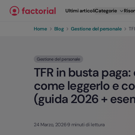
Vai al contenuto
Ultimi articoli
Categorie
Risor
Home
Blog
Gestione del personale
TF
Gestione del personale
TFR in busta paga: 
come leggerlo e co
(guida 2026 + ese
24 Marzo, 2026
·
9 minuti di lettura