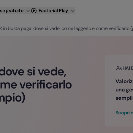
se gratuite
Factorial Play
R in busta paga: dove si vede, come leggerlo e come verificarlo
dove si vede,
HAI 
me verificarlo
Valoriz
una ge
mpio)
sempli
Scopri d