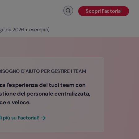
Scopri Factorial
Fai clic per cercare
 (guida 2026 + esempio)
BISOGNO D´AIUTO PER GESTIRE I TEAM
za l'esperienza dei tuoi team con
stione del personale centralizzata,
ce e veloce.
i più su Factorial!