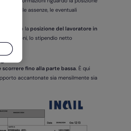
tenute informazioni riguardo la posizione
ne lorda, le assenze, le e
ventuali
le ferie.
completano la
posizione del lavoratore in
e detrazioni, lo stipendio netto
aga
 scorrere fino alla parte bassa
. È qui
rapporto accantonate sia mensilmente sia