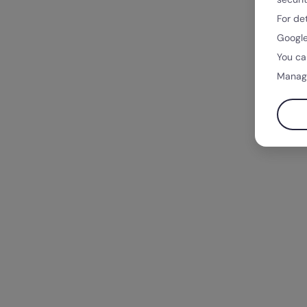
For de
Google
You ca
Manag