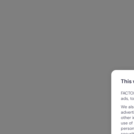
This
FACTOR
ads, t
We als
advert
other 
use of
person
securi