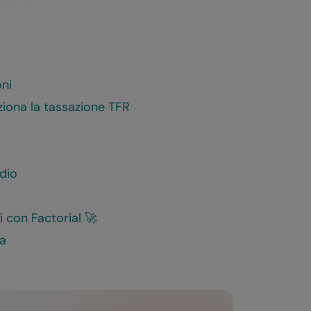
oni
ziona la tassazione TFR
dio
i con Factorial 🚀
ga