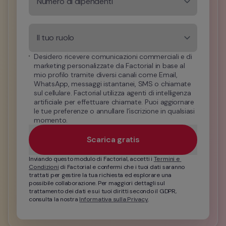
Numero di dipendenti
Il tuo ruolo
Desidero ricevere comunicazioni commerciali e di 
marketing personalizzate da Factorial in base al 
mio profilo tramite diversi canali come Email, 
WhatsApp, messaggi istantanei, SMS o chiamate 
sul cellulare. Factorial utilizza agenti di intelligenza 
artificiale per effettuare chiamate. Puoi aggiornare 
le tue preferenze o annullare l’iscrizione in qualsiasi 
momento.
Scarica gratis
Inviando questo modulo di Factorial, accetti i 
Termini e 
Condizioni
 di Factorial e confermi che i tuoi dati saranno 
trattati per gestire la tua richiesta ed esplorare una 
possibile collaborazione. Per maggiori dettagli sul 
trattamento dei dati e sui tuoi diritti secondo il GDPR, 
consulta la nostra 
Informativa sulla Privacy
.