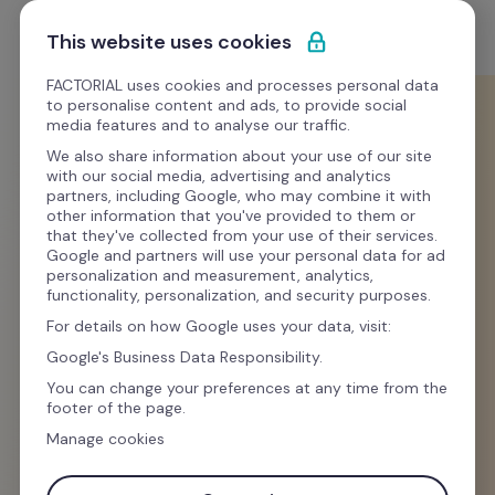
Passa al contenuto
Comincia gratis
This website uses cookies
FACTORIAL uses cookies and processes personal data
to personalise content and ads, to provide social
Modelli
media features and to analyse our traffic.
We also share information about your use of our site
with our social media, advertising and analytics
Time management
partners, including Google, who may combine it with
other information that you've provided to them or
Scarica gratis il Piano 
that they've collected from your use of their services.
Google and partners will use your personal data for ad
Ferie Excel 2026
personalization and measurement, analytics,
functionality, personalization, and security purposes.
For details on how Google uses your data, visit:
Se vuoi gestire in modo efficiente le ferie del 
Google's Business Data Responsibility.
tuo team quest’anno, abbiamo la soluzione 
You can change your preferences at any time from the
footer of the page.
ideale per te.
Manage cookies
Scarica gratis il nostro esclusivo 
Piano Ferie in 