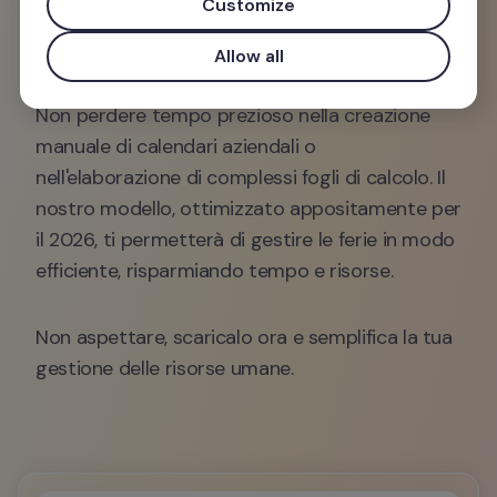
Customize
Excel 2026
. Con questa potente risorsa a tua 
disposizione, potrai pianificare e monitorare le 
Allow all
vacanze del tuo team con facilità e precisione. 
Non perdere tempo prezioso nella creazione 
manuale di calendari aziendali o 
nell'elaborazione di complessi fogli di calcolo. Il 
nostro modello, ottimizzato appositamente per 
il 2026, ti permetterà di gestire le ferie in modo 
efficiente, risparmiando tempo e risorse.
Non aspettare, scaricalo ora e semplifica la tua 
gestione delle risorse umane.