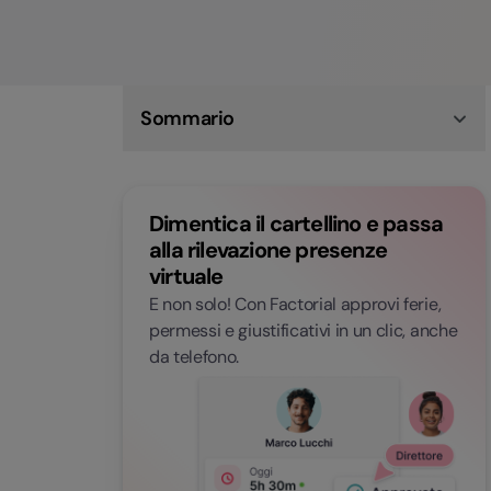
Sommario
Che cos’è il piano ferie aziendale
Entro quando va comunicato il piano ferie
Cosa dice la legge sulle ferie dei dipendenti
Dimentica il cartellino e passa
Come creare un piano ferie efficace
Strumenti utili per creare il piano ferie (+Modello
alla rilevazione presenze
scaricabile)
virtuale
Differenze tra un piano ferie cartaceo e uno
digitale
E non solo! Con Factorial approvi ferie,
Perché scegliere Factorial per il piano ferie
permessi e giustificativi in un clic, anche
aziendale
da telefono.