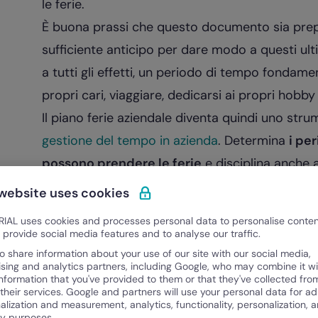
le ferie.
È buona prassi che questo documento sia prep
sufficiente anticipo per dare modo a questi ulti
a tutti gli effetti, un periodo di tempo fondame
propri cari, viaggiare, dedicarsi ai propri hobby 
Il piano ferie aziendale diventa quindi uno st
gestione del tempo in azienda
. Determina
i per
possono prendere le ferie
e disciplina anche al
richiesta e di approvazione delle ferie, casi di 
 website uses cookies
massimo di giorni di ferie che possono essere ri
IAL uses cookies and processes personal data to personalise conte
Nel caso in cui i dipendenti volessero assentars
o provide social media features and to analyse our traffic.
piano ferie oppure in modalità non consentite, i
o share information about your use of our site with our social media,
ising and analytics partners, including Google, who may combine it wi
possibilità di negare le ferie al dipendente e a 
information that you've provided to them or that they've collected fro
 their services. Google and partners will use your personal data for ad
di
assenza ingiustificata
.
alization and measurement, analytics, functionality, personalization, 
ty purposes.