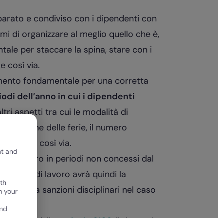
arato e condiviso con i dipendenti con
mi di organizzare al meglio quello che è,
ntale per staccare la spina, stare con i
e così via.
rumento fondamentale per una corretta
iodi dell’anno in cui i dipendenti
tri aspetti tra cui le modalità di
sospensione delle ferie, il numero
chiesti e così via.
nt and
i da lavoro in periodi non concessi dal
l datore di lavoro avrà quindi la
th
incorrere a sanzioni disciplinari nel caso
m your
and