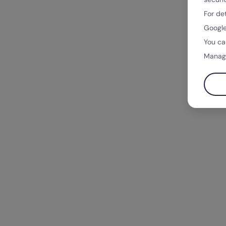
For de
Google
You ca
Manag