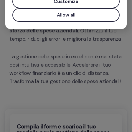
Customize
più efficiente la raccolta delle note spese dei 
tuoi dipendenti. Scarica gratuitamente il foglio 
Allow all
di calcolo e goditi un'
organizzazione senza 
sforzo delle spese aziendali
. Ottimizza il tuo 
tempo, riduci gli errori e migliora la trasparenza
La gestione delle spese in excel non è mai stata 
così intuitiva e accessibile. Accelerare il tuo 
workflow finanziario è a un clic di distanza. 
Trasforma la tua gestione delle spese aziendali!
Compila il form e scarica il tuo