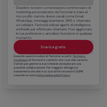
Desidero ricevere comunicazioni commerciali e di 
marketing personalizzate da Factorial in base al 
mio profilo tramite diversi canali come Email, 
WhatsApp, messaggi istantanei, SMS o chiamate 
sul cellulare. Factorial utilizza agenti di intelligenza 
artificiale per effettuare chiamate. Puoi aggiornare 
le tue preferenze o annullare l’iscrizione in qualsiasi 
momento.
Scarica gratis 
Inviando questo modulo di Factorial, accetti i 
Termini e 
Condizioni
 di Factorial e confermi che i tuoi dati saranno 
trattati per gestire la tua richiesta ed esplorare una 
possibile collaborazione. Per maggiori dettagli sul 
trattamento dei dati e sui tuoi diritti secondo il GDPR, 
consulta la nostra 
Informativa sulla Privacy
.