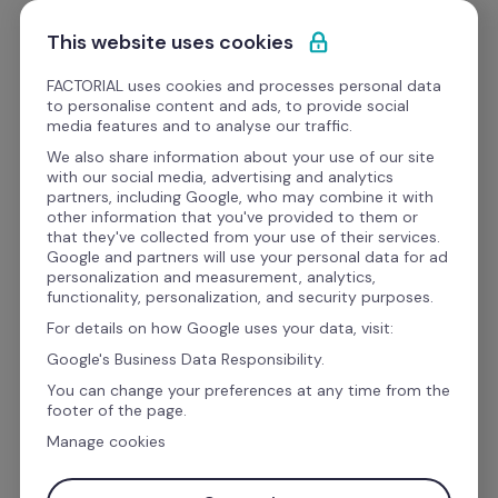
Passa al contenuto
Comincia gratis
This website uses cookies
FACTORIAL uses cookies and processes personal data
to personalise content and ads, to provide social
Modelli
media features and to analyse our traffic.
We also share information about your use of our site
with our social media, advertising and analytics
Operations
partners, including Google, who may combine it with
other information that you've provided to them or
Modello per la gestione 
that they've collected from your use of their services.
Google and partners will use your personal data for ad
delle spese in Excel
personalization and measurement, analytics,
functionality, personalization, and security purposes.
For details on how Google uses your data, visit:
Ottieni il massimo controllo sulle tue attività 
Google's Business Data Responsibility.
finanziarie con il nostro esclusivo 
modello di 
You can change your preferences at any time from the
footer of the page.
gestione spese in Excel
.
Manage cookies
Semplifica il processo di monitoraggio e rendi 