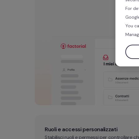
For de
Google
You ca
Manag
Ruoli e accessi personalizzati
Stabilisci ruoli e permessi per controllare ch