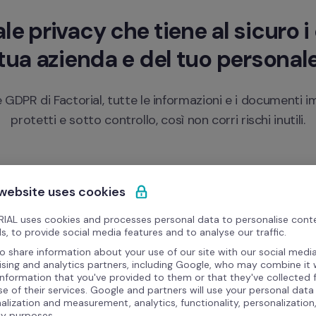
ale privacy che tiene al sicuro i 
tua azienda e del tuo personal
 GDPR di Factorial, tutte le informazioni e i documenti i
protetti e sotto controllo, così non corri rischi inutili.
 website uses cookies
ti 
Firma elet
IAL uses cookies and processes personal data to personalise cont
e dati personali con la massima 
Ottieni il c
s, to provide social media features and to analyse our traffic.
 e mantenere sempre aggiornati  tutti i 
elettronich
o share information about your use of our site with our social media
grazie ad u
ising and analytics partners, including Google, who may combine it 
information that you've provided to them or that they've collected
se of their services. Google and partners will use your personal data
alization and measurement, analytics, functionality, personalization
ty purposes.