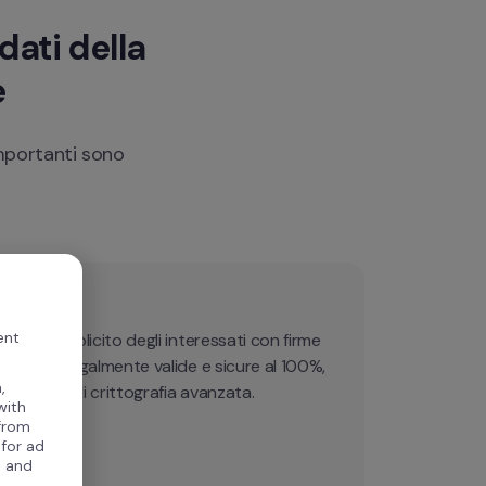
dati della 
e
mportanti sono 
tronica 
ent
onsenso esplicito degli interessati con firme 
e rapide, legalmente valide e sicure al 100%, 
,
n sistema di crittografia avanzata. 
with
 from
 for ad
, and