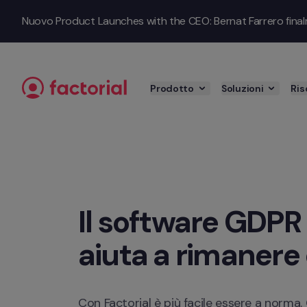
Passa al contenuto
Nuovo Product Launches with the CEO: Bernat Farrero finalmen
Prodotto
Soluzioni
Ris
Il software GDPR c
aiuta a rimaner
Con Factorial è più facile essere a norma. G