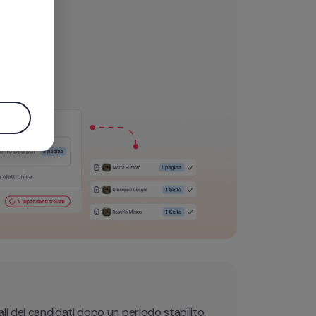
.
i dei candidati dopo un periodo stabilito, 