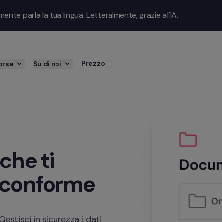
te parla la tua lingua. Letteralmente, grazie all'IA.
Prezzo
orse
Su di noi
he ti 
e conforme
estisci in sicurezza i dati 