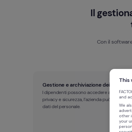
Il gestion
Con il software
This
Gestione e archiviazione dei documen
FACTOR
I dipendenti possono accedere a documenti 
and ad
privacy e sicurezza, l’azienda può archiviare
We als
dati del personale. 
advert
other 
your u
person
securi