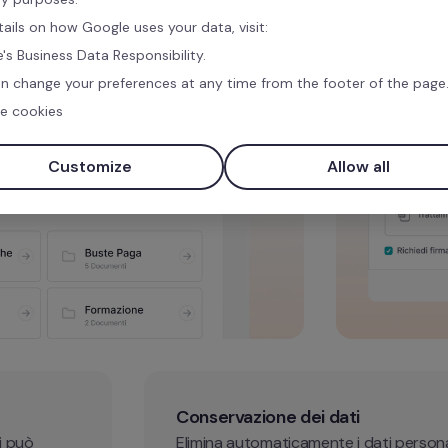
tails on how Google uses your data, visit:
's Business Data Responsibility.
n change your preferences at any time from the footer of the page
e cookies
Customize
Allow all
Conservazione dei dati 
i può 
Elimina automaticamente i dati personal