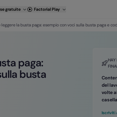
se gratuite
Factorial Play
leggere la busta paga: esempio con voci sulla busta paga e cod
sta paga:
HAY 
FINA
ulla busta
Conten
del lav
volte a
casella
Iscrivit