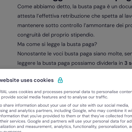
Come abbiamo detto, la busta paga è un docu
attesta l’effettiva retribuzione che spetta al l
mantenere sotto controllo l’ammontare dei prop
congruità del proprio stipendio.
Ma come si legge la busta paga?
Nonostante le voci busta paga siano molte, se
leggere la busta paga possiamo dividerla in
3 s
una specifica componente della retribuzione:
 website uses cookies
Intestazione
: che contiene l’indicazione del mese
anagrafici e la posizione INAIL di azienda e lav
IAL uses cookies and processes personal data to personalise conte
o provide social media features and to analyse our traffic.
Corpo
: che contiene i dati relativi alla retribuz
o share information about your use of our site with our social media,
delle ore, delle
ferie e permessi
ising and analytics partners, including Google, who may combine it wi
information that you've provided to them or that they've collected fro
Parte finale
: che contiene i dati previdenziali, 
 their services. Google and partners will use your personal data for ad
alization and measurement, analytics, functionality, personalization, 
la retribuzione netta
ty purposes.