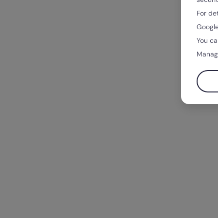
For de
Google
You ca
Manag