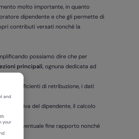
mento molto importante, in quanto
avoratore dipendente e che gli permette di
ri contributi versati nonché la
mplificando possiamo dire che per
ezioni principali
, ognuna dedicata ad
, i coefficienti di retribuzione, i dati
oratore
nt and
ione effettiva del dipendente, il calcolo
th
m your
fiscali, di eventuale fine rapporto nonché
and