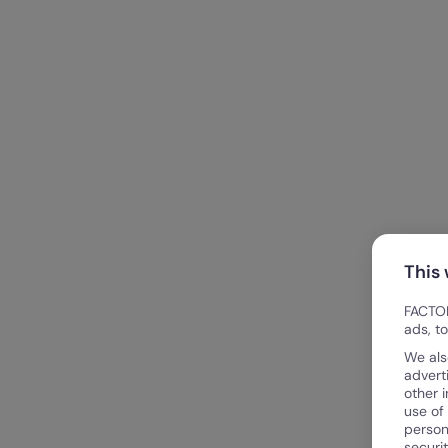
This
FACTOR
ads, t
We als
advert
other 
use of
person
securi