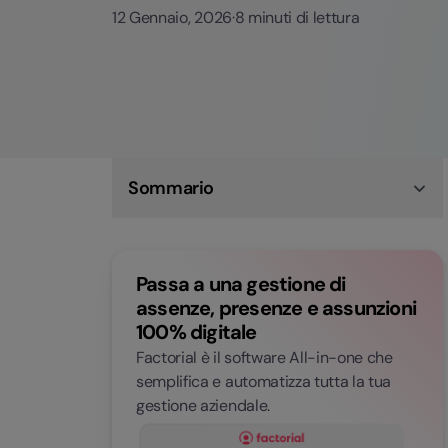
12 Gennaio, 2026
·
8 minuti di lettura
Sommario
Come leggere la busta paga?
Come si legge una busta paga: intestazione e
dati INAIL
Passa a una gestione di
Ore, retribuzione effettiva, ferie e permessi
sulla busta paga
assenze, presenze e assunzioni
Dove trovare i dati previdenziali, fiscali e
100% digitale
stipendio netto sulla busta paga
La tabella con le voci busta paga codici:
Factorial è il software All-in-one che
esempio e elenco completo
semplifica e automatizza tutta la tua
Busta paga: spiegazione delle voci con esempi
gestione aziendale.
e dettagli
Domande frequenti su come leggere una busta
paga