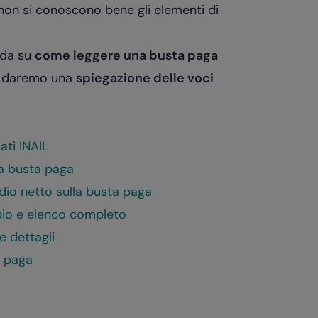
e non si conoscono bene gli elementi di
ida su
come leggere una busta paga
ti daremo una
spiegazione delle voci
ati INAIL
lla busta paga
endio netto sulla busta paga
pio e elenco completo
e dettagli
a paga