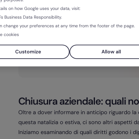
Piano ferie 2026: modello Excel
tails on how Google uses your data, visit:
Scarica gratis il nostro esclusivo Piano Ferie in Excel
's Business Data Responsibility.
2026 per pianificare e monitorare le vacanze del tu
n change your preferences at any time from the footer of the page.
team con facilità e precisione.
e cookies
Customize
Allow all
Scaricare gratis
Chiusura aziendale: quali 
Oltre a dover informare in anticipo riguardo la 
questa natalizia o estiva, ci sono altri aspetti 
Iniziamo esaminando di quali diritti godono i di