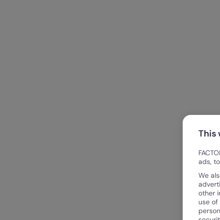
This
FACTOR
ads, t
We als
advert
other 
use of
person
securi