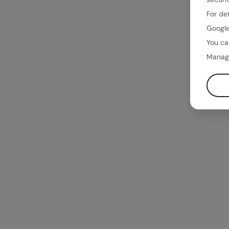
For de
Google
You ca
Manag