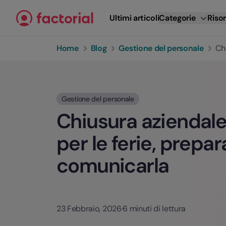
Vai al contenuto
Ultimi articoli
Categorie
Risor
Home
Blog
Gestione del personale
Ch
Gestione del personale
Chiusura aziendale
per le ferie, prepar
comunicarla
23 Febbraio, 2026
·
6 minuti di lettura