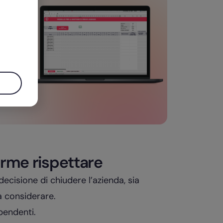
o
norme rispettare
decisione di chiudere l’azienda, sia
da considerare.
pendenti.