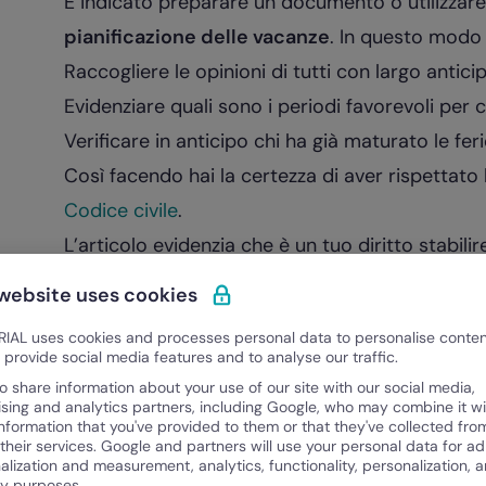
È indicato preparare un documento o utilizzar
pianificazione delle vacanze
. In questo modo 
Raccogliere le opinioni di tutti con largo antici
Evidenziare quali sono i periodi favorevoli per 
Verificare in anticipo chi ha già maturato le feri
Così facendo hai la certezza di aver rispettato 
Codice civile
.
L’articolo evidenzia che è un tuo diritto stabili
aziendali, ma anche obbliga a
comunicare in ant
 website uses cookies
potranno godere delle ferie
.
IAL uses cookies and processes personal data to personalise conte
Scarica qui il
Piano Ferie 2026
per pianificare 
o provide social media features and to analyse our traffic.
o share information about your use of our site with our social media,
ising and analytics partners, including Google, who may combine it wi
information that you've provided to them or that they've collected fro
 their services. Google and partners will use your personal data for ad
alization and measurement, analytics, functionality, personalization, 
ty purposes.