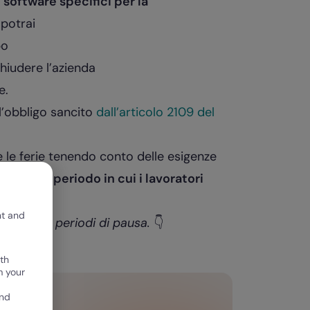
e
software specifici per la
potrai
po
chiudere l’azienda
e.
l’obbligo sancito
dall’articolo 2109 del
re le ferie tenendo conto delle esigenze
icipo il periodo in cui i lavoratori
nt and
al meglio i periodi di pausa.
👇
th
m your
and