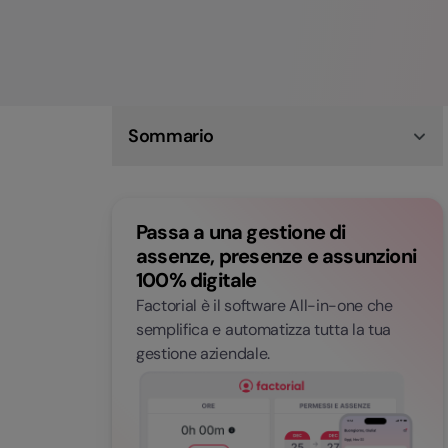
Sommario
Preavviso e ferie per chiusura aziendale
Chiusura aziendale: quali norme rispettare
Chiusura aziendale e ferie non maturate
Passa a una gestione di
Chiusura aziendale per ferie e permessi
Chiusura aziendale per festività natalizie e in
assenze, presenze e assunzioni
estate
100% digitale
Come gestire la chiusura aziendale
Conclusioni
Factorial è il software All-in-one che
semplifica e automatizza tutta la tua
gestione aziendale.