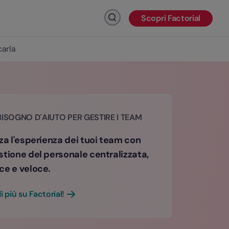
Scopri Factorial
Fai clic per cercare
carla
BISOGNO D´AIUTO PER GESTIRE I TEAM
za l'esperienza dei tuoi team con
stione del personale centralizzata,
ce e veloce.
i più su Factorial!