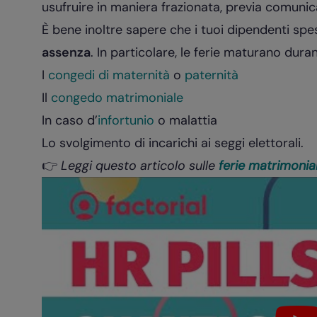
usufruire in maniera frazionata, previa comunic
È bene inoltre sapere che i tuoi dipendenti sp
assenza
. In particolare, le ferie maturano duran
I
congedi di maternità
o
paternità
Il
congedo matrimoniale
In caso d’
infortunio
o
malattia
Lo svolgimento di incarichi ai seggi elettorali.
👉
Leggi questo articolo sulle
ferie matrimonial