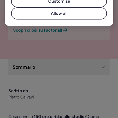
Customize
Valorizza l'esperienza dei tuoi team con
una gestione del personale
Allow all
centralizzata, semplice e veloce.
Scopri di più su Factorial!
Sommario
Scritto da
Pietro Galvani
Cosa sono le
150 ore diritto allo studio
? Come