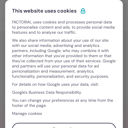
Vai al contenuto
Apri i
Scopri Factorial
This website uses cookies
FACTORIAL uses cookies and processes personal data
Gestione del personale
to personalise content and ads, to provide social media
features and to analyse our traffic.
We also share information about your use of our site
with our social media, advertising and analytics
Gestione del personale
partners, including Google, who may combine it with
150 ore diritto allo studio:
other information that you've provided to them or that
they've collected from your use of their services. Google
normativa, requisiti e dettagli [+
and partners will use your personal data for ad
personalization and measurement, analytics,
Modello]
functionality, personalization, and security purposes.
For details on how Google uses your data, visit:
Google's Business Data Responsibility.
9 Febbraio, 2026
·
5 minuti di lettura
You can change your preferences at any time from the
footer of the page.
Manage cookies
HAI BISOGNO D´AIUTO PER GESTIRE I TEAM