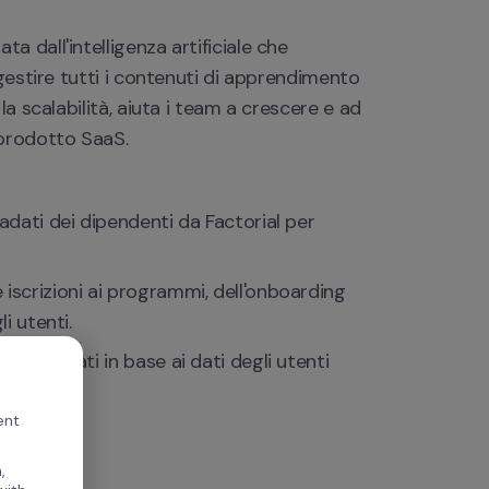
dall'intelligenza artificiale che 
gestire tutti i contenuti di apprendimento 
a scalabilità, aiuta i team a crescere e ad 
 prodotto SaaS.
adati dei dipendenti da Factorial per 
 iscrizioni ai programmi, dell'onboarding 
i utenti.
sonalizzati in base ai dati degli utenti 
ent
,