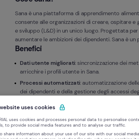
Sana è una piattaforma di apprendimento alimentata 
consente alle organizzazioni di creare, ospitare e 
e sviluppo (L&D) in un unico luogo. Progettata per l
aumentare le ambizioni dei dipendenti. Sana è un
Benefici
Dati utente migliorati
: sincronizzazione dei met
arricchire i profili utente in Sana.
Processi automatizzati
: automatizzazione delle
dei dipendenti e della gestione degli accessi degl
Report personalizzati
: generazione di report per
 website uses cookies
sincronizzati.
IAL uses cookies and processes personal data to personalise cont
s, to provide social media features and to analyse our traffic.
o share information about your use of our site with our social media