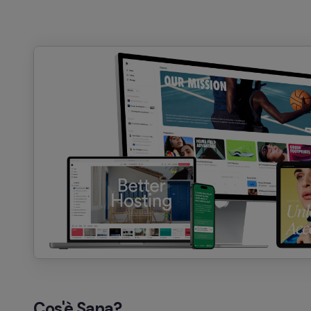
Cos'è Sana?