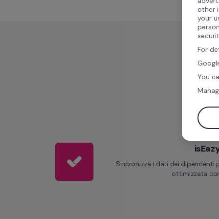
advert
other 
your u
person
securi
For de
Google
You ca
Manag
isEaz
Sincronizza i dati dei dipendenti 
ottimizzata con