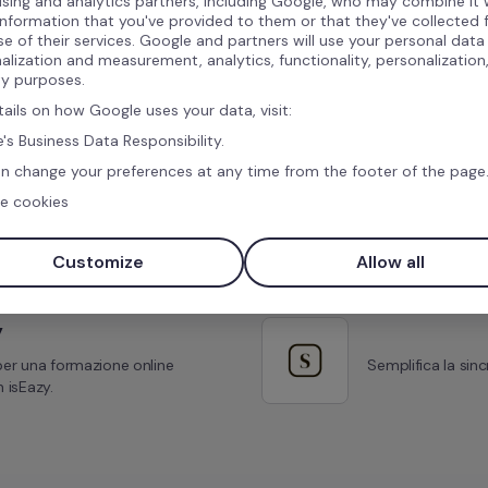
ising and analytics partners, including Google, who may combine it 
information that you've provided to them or that they've collected
se of their services. Google and partners will use your personal data
alization and measurement, analytics, functionality, personalization
ty purposes.
tails on how Google uses your data, visit:
's Business Data Responsibility.
n change your preferences at any time from the footer of the page
Integrazioni simili
e cookies
Customize
Allow all
y
per una formazione online 
Semplifica la sinc
 isEazy.