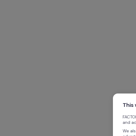
This
FACTOR
and ad
We als