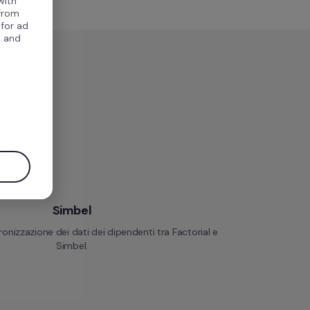
with
 from
 for ad
, and
.
Simbel
ronizzazione dei dati dei dipendenti tra Factorial e 
Simbel.