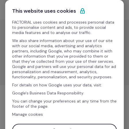
Passa al contenuto
Comincia gratis
This website uses cookies
FACTORIAL uses cookies and processes personal data
to personalise content and ads, to provide social
media features and to analyse our traffic.
Vantaggi
We also share information about your use of our site
Alan
with our social media, advertising and analytics
partners, including Google, who may combine it with
Presto
other information that you've provided to them or
that they've collected from your use of their services.
Semplifica la gestione dell'assicurazione sanitaria con 
Google and partners will use your personal data for ad
l'integrazione di Alan.
personalization and measurement, analytics,
functionality, personalization, and security purposes.
For details on how Google uses your data, visit:
Google's Business Data Responsibility.
Vantaggi
You can change your preferences at any time from the
footer of the page.
Manage cookies
Ulteriori informazioni