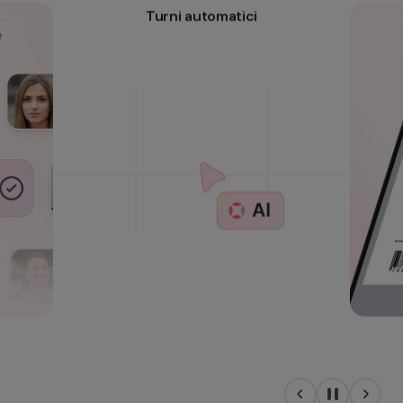
Turni automatici
e