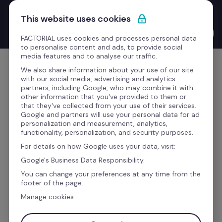
Passa al contenuto
Nuovo Product Launches with the CEO: Bernat Farrero 
This website uses cookies
finalmente parla la tua lingua. Letteralmente, grazie all'IA.
Guarda il video →
FACTORIAL uses cookies and processes personal data
to personalise content and ads, to provide social
media features and to analyse our traffic.
Comincia gratis
We also share information about your use of our site
with our social media, advertising and analytics
partners, including Google, who may combine it with
other information that you've provided to them or
that they've collected from your use of their services.
L’AI ci sta cambiando. Ecco come.
Google and partners will use your personal data for ad
personalization and measurement, analytics,
functionality, personalization, and security purposes.
Il software gestionale 
For details on how Google uses your data, visit:
aziendale che centralizza 
Google's Business Data Responsibility.
l'organizzazione del tuo 
You can change your preferences at any time from the
footer of the page.
team
Manage cookies