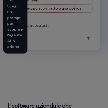
del team
Scegli 
Cerca un contratto o una politica
un 
prompt 
per 
Scrivi qualcosa qui...
scoprire 
l’agente 
AI in 
azione
Il software aziendale che 