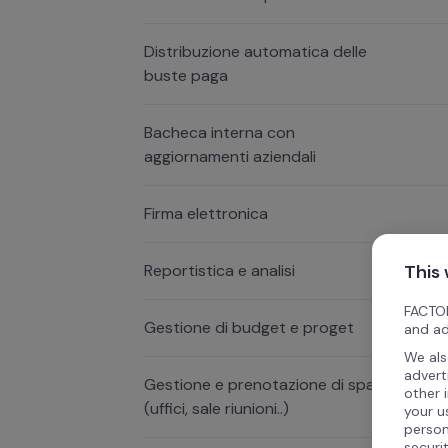
Distribuzione automatica delle
buste paga
Bacheca interna con
aggiornamenti aziendali
Firma elettronica
Reportistica e analisi
This
FACTOR
Gestione di budget e proget
and ad
We als
advert
Gestione e prenotazione di spazi
other 
(uffici, sale riunioni..)
your u
person
securi