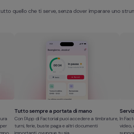
 tutto quello che ti serve, senza dover imparare uno str
Tutto sempre a portata di mano
Serviz
ura 
Con l'App di Factorial puoi accedere a timbrature, 
In Fac
per 
turni, ferie, buste paga e altri documenti 
video, 
mpo. 
importanti, ovunque tu sia. 
suppor