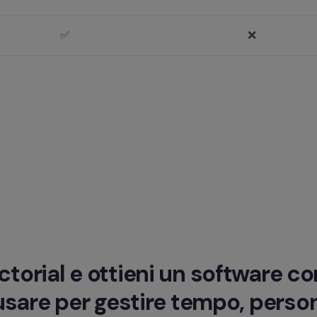
✅
❌
ctorial e ottieni un software co
usare per gestire tempo, person