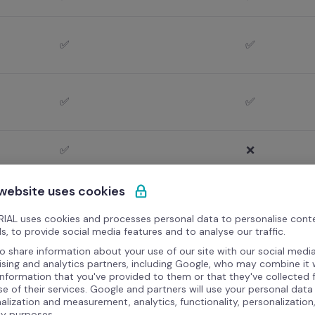
✅
✅
✅
✅
✅
❌
✅
✅
 website uses cookies
IAL uses cookies and processes personal data to personalise cont
✅
❌
s, to provide social media features and to analyse our traffic.
o share information about your use of our site with our social media
ising and analytics partners, including Google, who may combine it 
information that you've provided to them or that they've collected
✅
❌
se of their services. Google and partners will use your personal data
alization and measurement, analytics, functionality, personalization
ty purposes.