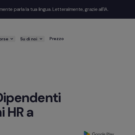
te parla la tua lingua. Letteralmente, grazie all'IA.
Prezzo
orse
Su di noi
Dipendenti 
i HR a 