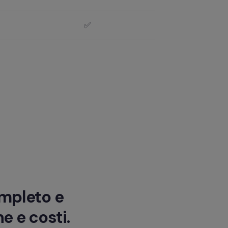
✅
mpleto e 
e e costi. 