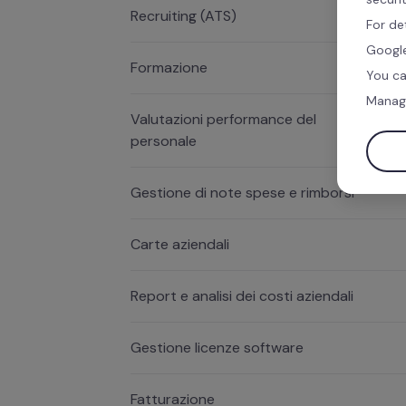
Recruiting (ATS)
For de
Google
Formazione
You ca
Manag
Valutazioni performance del
personale
Gestione di note spese e rimborsi
Carte aziendali
Report e analisi dei costi aziendali
Gestione licenze software
Fatturazione