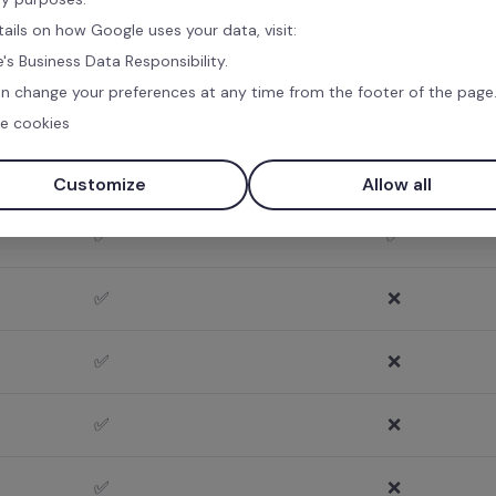
✅
❌
tails on how Google uses your data, visit:
's Business Data Responsibility.
✅
❌
n change your preferences at any time from the footer of the page
e cookies
✅
✅
Customize
Allow all
✅
✅
✅
❌
✅
❌
✅
❌
✅
❌