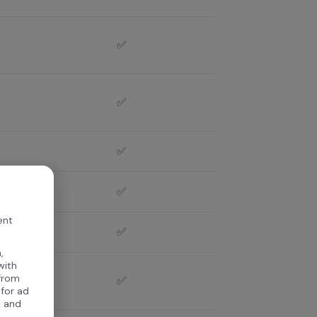
✅
✅
✅
✅
ent
✅
,
with
 from
✅
 for ad
, and