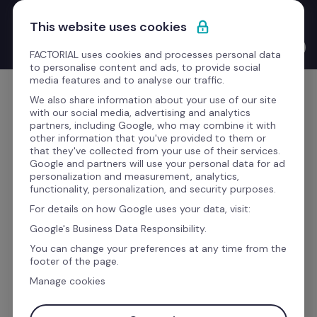
Passa al contenuto
Nuovo Product Launches with the CEO: Bernat Farrero 
This website uses cookies
finalmente parla la tua lingua. Letteralmente, grazie all'IA.
Guarda il video →
FACTORIAL uses cookies and processes personal data
to personalise content and ads, to provide social
media features and to analyse our traffic.
Comincia gratis
We also share information about your use of our site
with our social media, advertising and analytics
partners, including Google, who may combine it with
other information that you've provided to them or
that they've collected from your use of their services.
Google and partners will use your personal data for ad
Sesame vs Fluida: 
personalization and measurement, analytics,
functionality, personalization, and security purposes.
confronto tra software 
For details on how Google uses your data, visit:
gestionali aziendali 
Google's Business Data Responsibility.
You can change your preferences at any time from the
footer of the page.
Cosa offrono Sesame e Fluida? Esiste una 
Manage cookies
soluzione più adatta per la tua azienda?