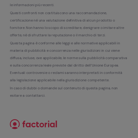
le informazioni più recenti.
Questi confronti non costituiscono una raccomandazione, 
certificazione né una valutazione definitiva di alcun prodotto o 
fornitore. Non hanno lo scopo di screditare, denigrare o imitare altre 
offerte, né di sfruttare la reputazione o il marchio di terzi.
Questa pagina è conforme alle leggi e alle normative applicabili in 
materia di pubblicità e concorrenza nelle giurisdizioni in cui viene 
diffusa, incluse, ove applicabile, le norme sulla pubblicità comparativa 
e sulla concorrenza leale previste dal diritto dell’Unione Europea. 
Eventuali controversie o reclami saranno interpretati in conformità 
alla legislazione applicabile nella giurisdizione competente.
In caso di dubbi o domande sul contenuto di questa pagina, non 
esitare a contattarci.