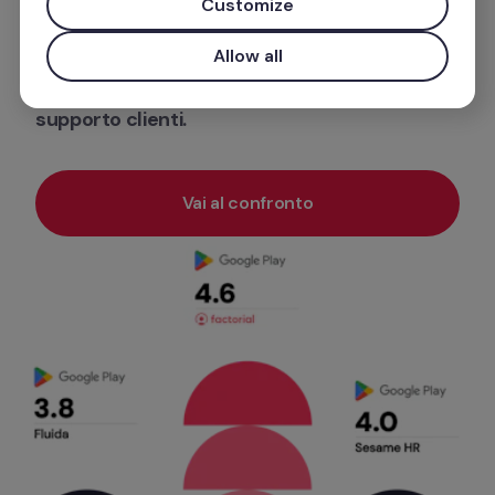
Customize
Analizziamo le caratteristiche di entrambi e 
scopriamo quale software di gestione aziendale 
Allow all
vince in termini di 
funzionalità
, 
facilità d'uso
 e 
supporto clienti.
Vai al confronto