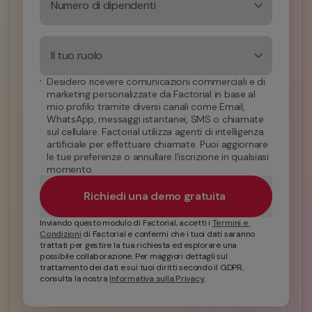
Numero di dipendenti
Il tuo ruolo
Desidero ricevere comunicazioni commerciali e di 
marketing personalizzate da Factorial in base al 
mio profilo tramite diversi canali come Email, 
WhatsApp, messaggi istantanei, SMS o chiamate 
sul cellulare. Factorial utilizza agenti di intelligenza 
artificiale per effettuare chiamate. Puoi aggiornare 
le tue preferenze o annullare l’iscrizione in qualsiasi 
momento.
Richiedi una demo gratuita 
Inviando questo modulo di Factorial, accetti i 
Termini e 
Condizioni
 di Factorial e confermi che i tuoi dati saranno 
trattati per gestire la tua richiesta ed esplorare una 
possibile collaborazione. Per maggiori dettagli sul 
trattamento dei dati e sui tuoi diritti secondo il GDPR, 
consulta la nostra 
Informativa sulla Privacy
.