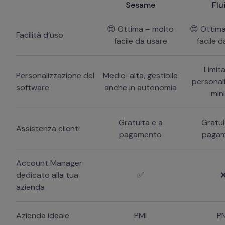
Sesame
Flu
😍 Ottima – molto
😍 Ottim
Facilità d’uso
facile da usare
facile 
Limit
Personalizzazione del
Medio-alta, gestibile
personal
software
anche in autonomia
min
Gratuita e a
Gratui
Assistenza clienti
pagamento
paga
Account Manager
dedicato alla tua
✅
azienda
Azienda ideale
PMI
P