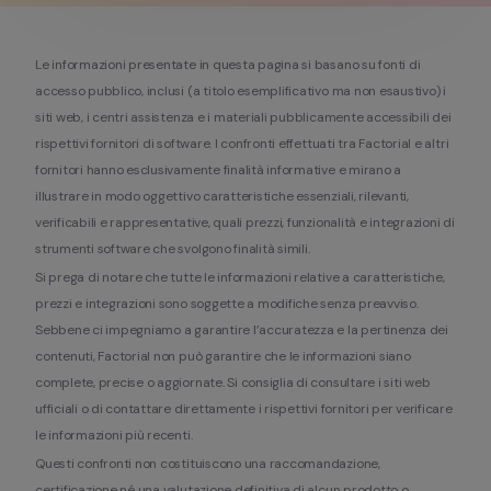
Le informazioni presentate in questa pagina si basano su fonti di 
accesso pubblico, inclusi (a titolo esemplificativo ma non esaustivo) i 
siti web, i centri assistenza e i materiali pubblicamente accessibili dei 
rispettivi fornitori di software. I confronti effettuati tra Factorial e altri 
fornitori hanno esclusivamente finalità informative e mirano a 
illustrare in modo oggettivo caratteristiche essenziali, rilevanti, 
verificabili e rappresentative, quali prezzi, funzionalità e integrazioni di 
strumenti software che svolgono finalità simili.
Si prega di notare che tutte le informazioni relative a caratteristiche, 
prezzi e integrazioni sono soggette a modifiche senza preavviso. 
Sebbene ci impegniamo a garantire l’accuratezza e la pertinenza dei 
contenuti, Factorial non può garantire che le informazioni siano 
complete, precise o aggiornate. Si consiglia di consultare i siti web 
ufficiali o di contattare direttamente i rispettivi fornitori per verificare 
le informazioni più recenti.
Questi confronti non costituiscono una raccomandazione, 
certificazione né una valutazione definitiva di alcun prodotto o 