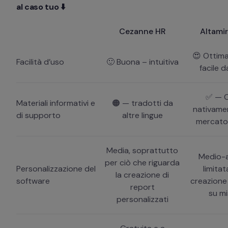
al caso tuo ⬇️
Cezanne HR
Altami
😍 Ottim
Facilità d’uso
🙂 Buona – intuitiva
facile 
✅ — C
Materiali informativi e
🟠 — tradotti da
nativamen
di supporto
altre lingue
mercato 
Media, soprattutto
Medio-a
per ciò che riguarda
Personalizzazione del
limitat
la creazione di
software
creazione
report
su m
personalizzati