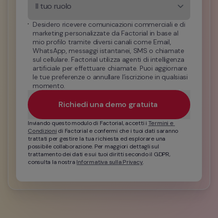
Il tuo ruolo
Desidero ricevere comunicazioni commerciali e di 
marketing personalizzate da Factorial in base al 
mio profilo tramite diversi canali come Email, 
WhatsApp, messaggi istantanei, SMS o chiamate 
sul cellulare. Factorial utilizza agenti di intelligenza 
artificiale per effettuare chiamate. Puoi aggiornare 
le tue preferenze o annullare l’iscrizione in qualsiasi 
momento.
Richiedi una demo gratuita 
Inviando questo modulo di Factorial, accetti i 
Termini e 
Condizioni
 di Factorial e confermi che i tuoi dati saranno 
trattati per gestire la tua richiesta ed esplorare una 
possibile collaborazione. Per maggiori dettagli sul 
trattamento dei dati e sui tuoi diritti secondo il GDPR, 
consulta la nostra 
Informativa sulla Privacy
.