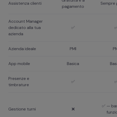
Gratuita e a
Assistenza clienti
Sempre 
pagamento
Account Manager
dedicato alla tua
✅
azienda
Azienda ideale
PMI
P
App mobile
Basica
Bas
Presenze e
✅
timbrature
✅ — ba
Gestione turni
❌
funzi