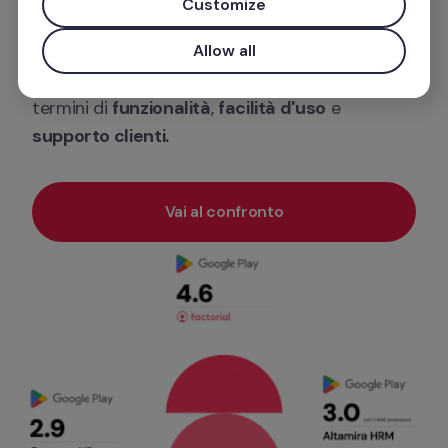
Customize
Analizziamo le caratteristiche di entrambi i 
Allow all
software e scopriamo quale soluzione vince in 
termini di 
funzionalità
, 
facilità d'uso
 e 
supporto clienti.
Vai al confronto