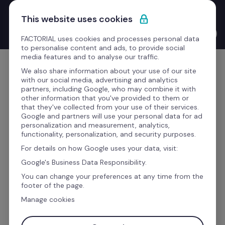
Passa al contenuto
Nuovo Product Launches with the CEO: Bernat Farrero 
This website uses cookies
finalmente parla la tua lingua. Letteralmente, grazie all'IA.
Guarda il video →
FACTORIAL uses cookies and processes personal data
to personalise content and ads, to provide social
media features and to analyse our traffic.
Comincia gratis
We also share information about your use of our site
with our social media, advertising and analytics
partners, including Google, who may combine it with
other information that you've provided to them or
that they've collected from your use of their services.
Google and partners will use your personal data for ad
Meglio Cezanne HR o 
personalization and measurement, analytics,
functionality, personalization, and security purposes.
Altamira HRM? Confronto 
For details on how Google uses your data, visit:
tra software
Google's Business Data Responsibility.
You can change your preferences at any time from the
footer of the page.
Cosa offrono Cezanne HR e Altamira HRM e 
Manage cookies
quale dei due ti aiuterà meglio a gestire il 
personale?