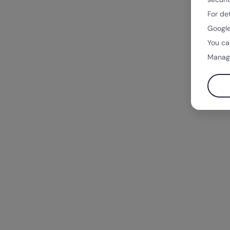
For de
Google
You ca
Manag