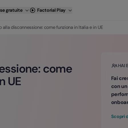
se gratuite
Factorial Play
to alla disconnessione: come funziona in Italia e in UE
nnessione: come
HAI 
in UE
Fai cre
con un
perfor
onboard
Scopri d