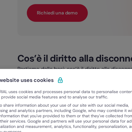
Richiedi una demo
Cos’è il diritto alla discon
Partiamo dalle basi: cos’è il diritto alla discon
Questa espressione si riferisce in breve al diri
 website uses cookies
disconnettersi dal lavoro e di non ricevere o 
IAL uses cookies and processes personal data to personalise conte
chiamata, o messaggio
al di fuori del normale 
o provide social media features and to analyse our traffic.
o share information about your use of our site with our social media,
A volte nei luoghi di lavoro, infatti, possono cre
ising and analytics partners, including Google, who may combine it wi
riguardo al controllo delle e-mail a casa, duran
information that you've provided to them or that they've collected fro
 their services. Google and partners will use your personal data for ad
soprattutto da parte di manager e supervisori
alization and measurement, analytics, functionality, personalization, 
ty purposes.