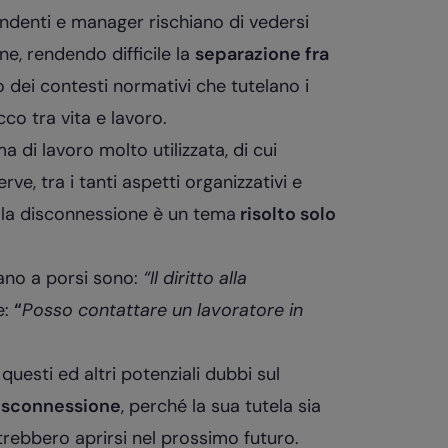
pendenti e manager rischiano di vedersi
e, rendendo difficile la
separazione fra
 dei contesti normativi che tutelano i
co tra vita e lavoro.
 di lavoro molto utilizzata, di cui
rve, t
ra i tanti aspetti organizzativi e
alla disconnessione è un tema
risolto solo
ano a porsi sono:
“Il diritto alla
e:
“
Posso contattare un lavoratore in
uesti ed altri potenziali dubbi sul
 disconnessione
, perché la sua tutela sia
rebbero aprirsi nel prossimo futuro.