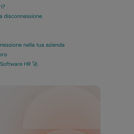
ri?
la disconnessione
nnessione nella tua azienda
oro
o Software HR 🚀
i