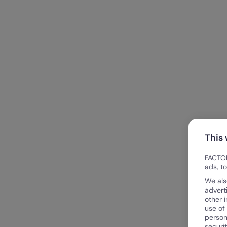
This
FACTOR
ads, t
We als
advert
other 
use of
person
securi