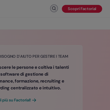
Scopri Factorial
Fai clic per cercare
BISOGNO D´AIUTO PER GESTIRE I TEAM
scere le persone e coltiva i talenti
 software di gestione di
mance, formazione, recruiting e
ing centralizzato e intuitivo.
i più su Factorial!