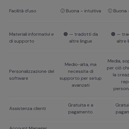
Facilità d’uso
🙂 Buona – intuitiva
🙂 Buona –
Materiali informativi e
🟠 — tradotti da
🟠 — tra
di supporto
altre lingue
altre 
Media, so
Medio-alta, ma
per ciò ch
Personalizzazione del
necessita di
la creaz
software
supporto per setup
rep
avanzati
persona
Gratuita e a
Gratui
Assistenza clienti
pagamento
paga
Account Manager