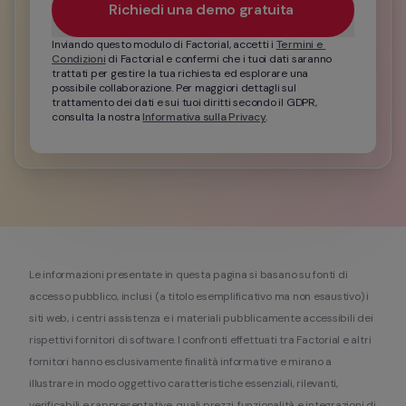
Richiedi una demo gratuita 
Inviando questo modulo di Factorial, accetti i 
Termini e 
Condizioni
 di Factorial e confermi che i tuoi dati saranno 
trattati per gestire la tua richiesta ed esplorare una 
possibile collaborazione. Per maggiori dettagli sul 
trattamento dei dati e sui tuoi diritti secondo il GDPR, 
consulta la nostra 
Informativa sulla Privacy
.
Le informazioni presentate in questa pagina si basano su fonti di 
accesso pubblico, inclusi (a titolo esemplificativo ma non esaustivo) i 
siti web, i centri assistenza e i materiali pubblicamente accessibili dei 
rispettivi fornitori di software. I confronti effettuati tra Factorial e altri 
fornitori hanno esclusivamente finalità informative e mirano a 
illustrare in modo oggettivo caratteristiche essenziali, rilevanti, 
verificabili e rappresentative, quali prezzi, funzionalità e integrazioni di 