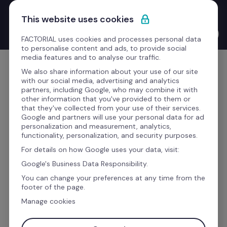
Passa al contenuto
Nuovo Product Launches with the CEO: Bernat Farrero 
This website uses cookies
finalmente parla la tua lingua. Letteralmente, grazie all'IA.
Guarda il video →
FACTORIAL uses cookies and processes personal data
to personalise content and ads, to provide social
media features and to analyse our traffic.
Comincia gratis
We also share information about your use of our site
with our social media, advertising and analytics
partners, including Google, who may combine it with
other information that you've provided to them or
that they've collected from your use of their services.
Google and partners will use your personal data for ad
Bizneo HR vs Cezanne HR: 
personalization and measurement, analytics,
functionality, personalization, and security purposes.
confronto tra software
For details on how Google uses your data, visit:
Google's Business Data Responsibility.
Cosa offrono Bizneo HR e Cezanne HR e quale 
You can change your preferences at any time from the
footer of the page.
dei due ti permetterà di gestire al meglio il 
Manage cookies
personale?