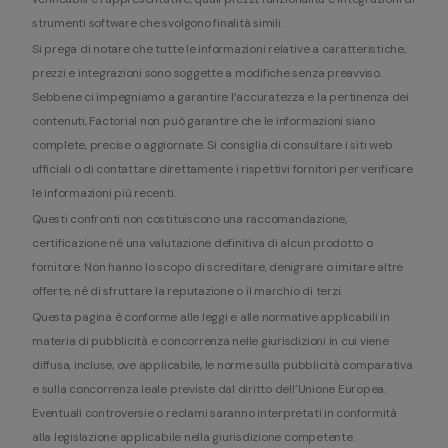
strumenti software che svolgono finalità simili.
Si prega di notare che tutte le informazioni relative a caratteristiche, 
prezzi e integrazioni sono soggette a modifiche senza preavviso. 
Sebbene ci impegniamo a garantire l’accuratezza e la pertinenza dei 
contenuti, Factorial non può garantire che le informazioni siano 
complete, precise o aggiornate. Si consiglia di consultare i siti web 
ufficiali o di contattare direttamente i rispettivi fornitori per verificare 
le informazioni più recenti.
Questi confronti non costituiscono una raccomandazione, 
certificazione né una valutazione definitiva di alcun prodotto o 
fornitore. Non hanno lo scopo di screditare, denigrare o imitare altre 
offerte, né di sfruttare la reputazione o il marchio di terzi.
Questa pagina è conforme alle leggi e alle normative applicabili in 
materia di pubblicità e concorrenza nelle giurisdizioni in cui viene 
diffusa, incluse, ove applicabile, le norme sulla pubblicità comparativa 
e sulla concorrenza leale previste dal diritto dell’Unione Europea. 
Eventuali controversie o reclami saranno interpretati in conformità 
alla legislazione applicabile nella giurisdizione competente.