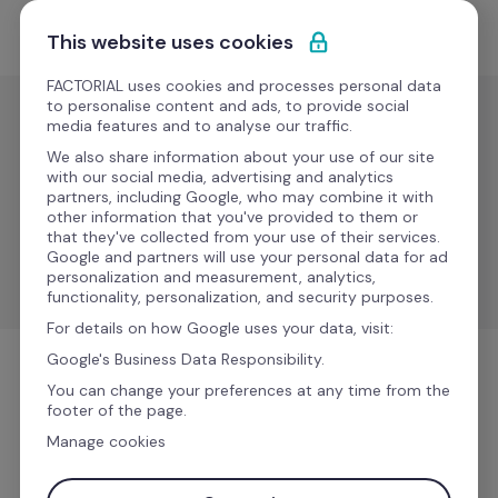
Passa al contenuto
Comincia gratis
This website uses cookies
FACTORIAL uses cookies and processes personal data
to personalise content and ads, to provide social
media features and to analyse our traffic.
Accesso e spazio
We also share information about your use of our site
ZKTeco
with our social media, advertising and analytics
partners, including Google, who may combine it with
other information that you've provided to them or
that they've collected from your use of their services.
Rivoluziona la rilevazione presenze con soluzioni 
Google and partners will use your personal data for ad
innovative basate su tecnologia biometrica e RFID.
personalization and measurement, analytics,
functionality, personalization, and security purposes.
For details on how Google uses your data, visit:
Google's Business Data Responsibility.
Accesso e spazio
You can change your preferences at any time from the
footer of the page.
Manage cookies
Ulteriori informazioni