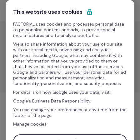
Passa al contenuto
Comincia gratis
This website uses cookies
FACTORIAL uses cookies and processes personal data
to personalise content and ads, to provide social
media features and to analyse our traffic.
Viaggio
We also share information about your use of our site
Cabify
with our social media, advertising and analytics
partners, including Google, who may combine it with
other information that you've provided to them or
that they've collected from your use of their services.
Semplifica i viaggi dei dipendenti con autisti 
Google and partners will use your personal data for ad
professionisti e opzioni di trasporto affidabili.
personalization and measurement, analytics,
functionality, personalization, and security purposes.
For details on how Google uses your data, visit:
Google's Business Data Responsibility.
Viaggio
You can change your preferences at any time from the
footer of the page.
Manage cookies
Ulteriori informazioni