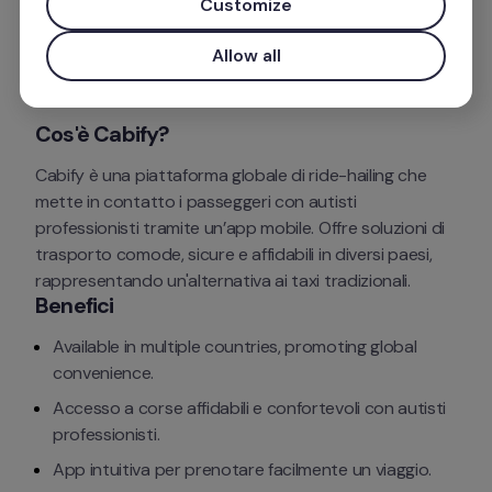
Customize
Installa l'app
Allow all
Cos'è Cabify?
Cabify è una piattaforma globale di ride-hailing che 
mette in contatto i passeggeri con autisti 
professionisti tramite un’app mobile. Offre soluzioni di 
trasporto comode, sicure e affidabili in diversi paesi, 
rappresentando un'alternativa ai taxi tradizionali.
Benefici
Available in multiple countries, promoting global 
convenience.
Accesso a corse affidabili e confortevoli con autisti 
professionisti.
App intuitiva per prenotare facilmente un viaggio.