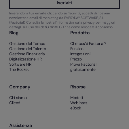
Iscriviti
Inserendo la tua email e cliccando su "Iscriviti", accetti di ricevere
newsletter e email di marketing da EVERYDAY SOFTWARE, S.L.
(Factorial). Consulta la nostra
l'Informativa sulla privacy
per maggiori
dettagli sull’uso dei dati, i diritti GDPR e come revocare il consenso.
Blog
Prodotto
Gestione del Tempo
Che cos’è Factorial?
Gestione del Talento
Funzioni
Gestione Finanziaria
Integrazioni
Digitalizzazione HR
Prezzo
Software HR
Prova Factorial
The Rocket
gratuitamente
Company
Risorse
Chi siamo
Modelli
Clienti
Webinars
eBook
Assistenza