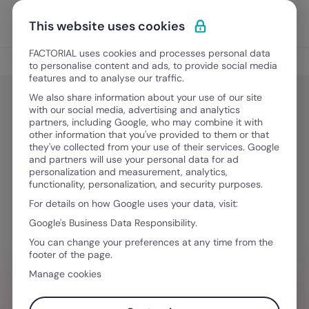
Vai al contenuto
Apri i
Scopri Factorial
This website uses cookies
FACTORIAL uses cookies and processes personal data
Gestione del Talento
to personalise content and ads, to provide social media
features and to analyse our traffic.
We also share information about your use of our site
with our social media, advertising and analytics
Gestione del Talento
partners, including Google, who may combine it with
Come superare la Sindrome
other information that you've provided to them or that
they've collected from your use of their services. Google
dell’Impostore: 6 strategie per
and partners will use your personal data for ad
personalization and measurement, analytics,
l’empowerment femminile in
functionality, personalization, and security purposes.
azienda
For details on how Google uses your data, visit:
Google's Business Data Responsibility.
You can change your preferences at any time from the
27 Febbraio, 2026
·
4 minuti di lettura
footer of the page.
Manage cookies
HAI BISOGNO D´AIUTO PER GESTIRE I TEAM