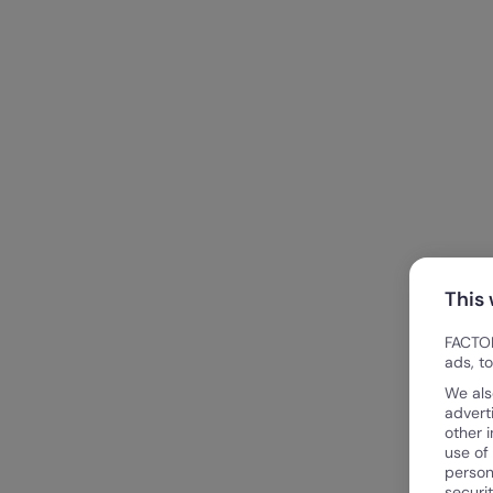
This
FACTOR
ads, t
We als
advert
other 
use of
person
securi