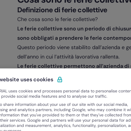
Definizione di ferie collettive
Che cosa sono le ferie collettive?
Le ferie collettive sono un periodo di chiusur
sono obbligati a prendere le ferie contemp
Questo periodo viene stabilito dall’azienda e 
dell’anno in cui l’attività lavorativa rallenta.
Le ferie collettive permettono all’azienda di r
meglio le attività.
 website uses cookies
Inoltre, offrono ai dipendenti la possibilità di
st
IAL uses cookies and processes personal data to personalise conte
una pausa e ritornare al lavoro più motivati.
o provide social media features and to analyse our traffic.
È importante che tu informi i dipendenti in an
o share information about your use of our site with our social media,
ising and analytics partners, including Google, who may combine it wi
e che ti assicuri di rispettare le normative in ma
information that you've provided to them or that they've collected fro
 their services. Google and partners will use your personal data for ad
Questi giorni di riposo vanno
scalati dai residu
alization and measurement, analytics, functionality, personalization, 
ty purposes.