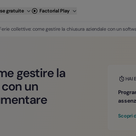
se gratuite
Factorial Play
Ferie collettive: come gestire la chiusura aziendale con un softw
me gestire la
HAI 
 con un
Progra
umentare
assenz
Scopri d