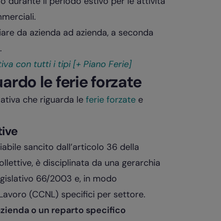
o durante il periodo estivo per le attività
mmerciali.
variare da azienda ad azienda, a seconda
.
iva con tutti i tipi [+ Piano Ferie]
ardo le ferie forzate
ativa che riguarda le
ferie forzate
e
tive
unciabile sancito dall’articolo 36 della
ollettive, è disciplinata da una gerarchia
Legislativo 66/2003 e, in modo
i Lavoro (CCNL) specifici per settore.
 azienda o un reparto specifico