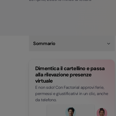
Sommario
Cosa sono le ferie collettive
Cosa dice la normativa riguardo le ferie forzate
Comunicazione ferie collettive ai dipendenti
Dimentica il cartellino e passa
Ferie maturate non sufficienti per coprire la
chiusura aziendale
alla rilevazione presenze
Cosa fare se le ferie collettive coincidono con
virtuale
altri permessi
Come ottimizzare la gestione delle ferie con un
E non solo! Con Factorial approvi ferie,
software HR
permessi e giustificativi in un clic, anche
Domande frequenti
da telefono.