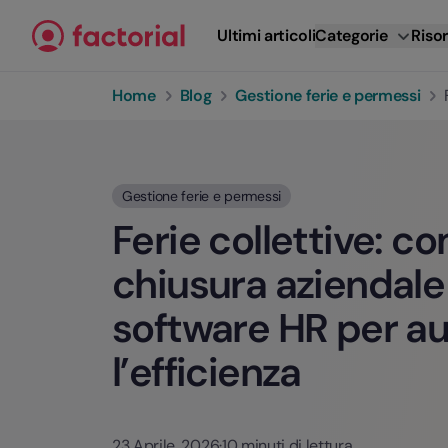
Vai al contenuto
Ultimi articoli
Categorie
Risor
Home
Blog
Gestione ferie e permessi
Gestione ferie e permessi
Ferie collettive: co
chiusura aziendale
software HR per a
l’efficienza
23 Aprile, 2026
·
10 minuti di lettura