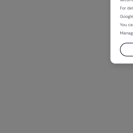
For de
Google
You ca
Manag