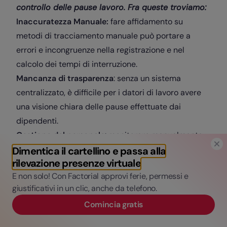
controllo delle pause lavoro. Fra queste troviamo:
Inaccuratezza Manuale:
fare affidamento su
metodi di tracciamento manuale può portare a
errori e incongruenze nella registrazione e nel
calcolo dei tempi di interruzione.
Mancanza di trasparenza
: senza un sistema
centralizzato, è difficile per i datori di lavoro avere
una visione chiara delle pause effettuate dai
dipendenti.
Gestione del personale
: monitorare manualmente
le pause richiede tempo e risorse, specialmente se
Dimentica il cartellino e passa alla
rilevazione presenze virtuale
ci sono molti dipendenti o turni di lavoro complessi.
E non solo! Con Factorial approvi ferie, permessi e
Conformità legale
: mantenere la conformità con le
giustificativi in un clic, anche da telefono.
normative sul lavoro può essere complicato senza
Comincia gratis
una soluzione automatizzata per monitorare e
registrare le pause.