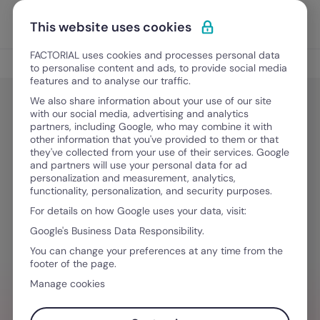
Vai al contenuto
Apri i
Scopri Factorial
This website uses cookies
FACTORIAL uses cookies and processes personal data
Rilevazione presenze
to personalise content and ads, to provide social media
features and to analyse our traffic.
We also share information about your use of our site
with our social media, advertising and analytics
Rilevazione presenze
partners, including Google, who may combine it with
Pausa lavoro: quando vanno
other information that you've provided to them or that
they've collected from your use of their services. Google
concesse e come digitalizzare la
and partners will use your personal data for ad
personalization and measurement, analytics,
gestione con un software per
functionality, personalization, and security purposes.
creare impatto in azienda
For details on how Google uses your data, visit:
Google's Business Data Responsibility.
You can change your preferences at any time from the
27 Marzo, 2026
·
11 minuti di lettura
footer of the page.
Manage cookies
VUOI SEMPLIFICARE IL TUO FLUSSO DI