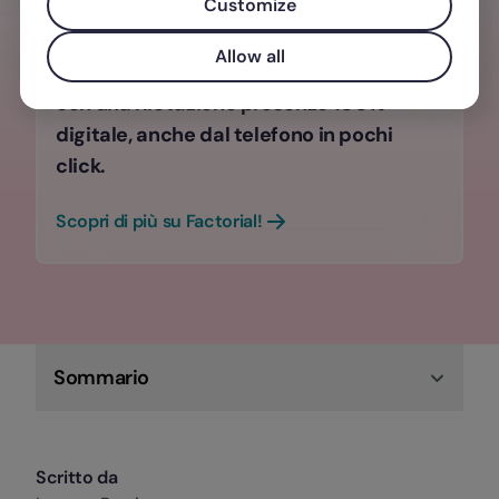
Customize
LAVORO?
Allow all
Aumenta la produttività dei tuoi team
con una rilevazione presenze 100%
digitale, anche dal telefono in pochi
click.
Scopri di più su Factorial!
Sommario
Scritto da