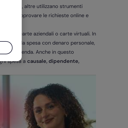
le Excel, altre utilizzano strumenti
da app, approvare le richieste online e
 anche carte aziendali o carte virtuali. In
ariamente la spesa con denaro personale,
te all’azienda. Anche in questo
ogni spesa a
causale, dipendente,