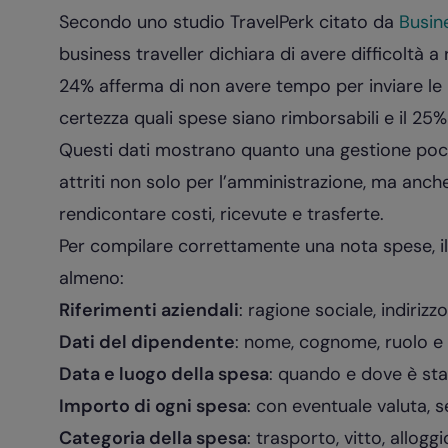
Secondo uno studio TravelPerk citato da
Busin
business traveller dichiara di avere difficoltà a ri
24% afferma di non avere tempo per inviare le r
certezza quali spese siano rimborsabili e il 25%
Questi dati mostrano quanto una gestione poc
attriti non solo per l’amministrazione, ma anc
rendicontare costi, ricevute e trasferte.
Per compilare correttamente una nota spese,
almeno:
Riferimenti aziendali
: ragione sociale, indirizz
Dati del dipendente
: nome, cognome, ruolo e
Data e luogo della spesa
: quando e dove è st
Importo di ogni spesa
: con eventuale valuta, s
Categoria della spesa
: trasporto, vitto, allogg