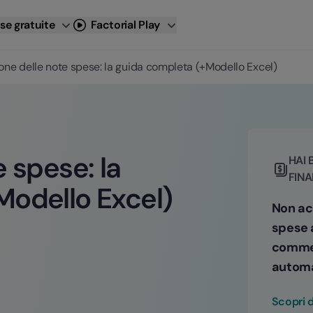
se gratuite
Factorial Play
one delle note spese: la guida completa (+Modello Excel)
 spese: la
HAI 
FINA
Modello Excel)
Non acc
spese 
commet
automa
Scopri d