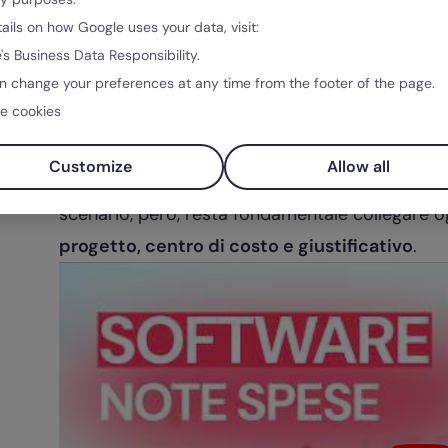
aziende lavorano ancora con moduli cartacei o fi
tails on how Google uses your data, visit:
digitali che permettono di caricare le ricevute 
's Business Data Responsibility.
n change your preferences at any time from the footer of the page.
mantenere uno storico sempre consultabile.
e cookies
Negli ultimi anni molte aziende hanno introdotto
questi casi, il dipendente non anticipa necess
Customize
Allow all
perché il pagamento viene collegato direttamen
scenario, però, resta fondamentale collegare 
progetto, centro di costo e giustificativo
.