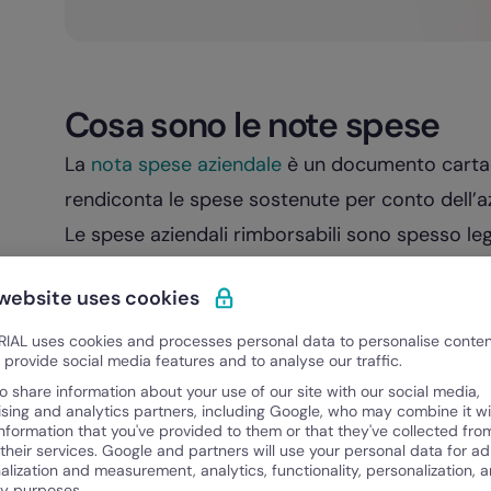
Cosa sono le note spese
La
nota spese aziendale
è un documento cartace
rendiconta le spese sostenute per conto dell’az
Le spese aziendali rimborsabili sono spesso legat
carburante, pedaggi, taxi, biglietti del treno o d
 website uses cookies
riguardare anche abbonamenti software, materia
all’attività o altre spese previste dalla policy in
IAL uses cookies and processes personal data to personalise conte
o provide social media features and to analyse our traffic.
Perché la richiesta sia corretta, il dipendente dev
o share information about your use of our site with our social media,
scontrini, ricevute, fatture o documenti di pa
ising and analytics partners, including Google, who may combine it wi
information that you've provided to them or that they've collected fro
dimostrare che la spesa è stata sostenuta e ch
 their services. Google and partners will use your personal data for ad
alization and measurement, analytics, functionality, personalization, 
La
gestione del rimborso spese dei dipendenti
ty purposes.