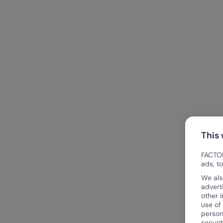
This
FACTOR
ads, t
We als
advert
other 
use of
person
securi