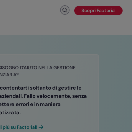
Scopri Factorial
Fai clic per cercare
BISOGNO D'AIUTO NELLA GESTIONE
NZIARIA?
ontentarti soltanto di gestire le
aziendali. Fallo velocemente, senza
tere errori e in maniera
tizzata.
i più su Factorial!