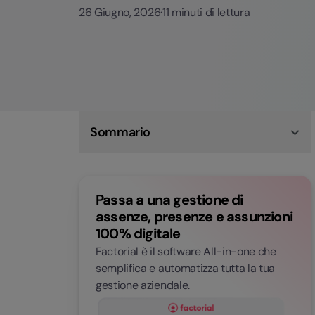
26 Giugno, 2026
·
11 minuti di lettura
Sommario
Cosa sono le note spese
Come compilare le note spese
Esempio di nota spese
Passa a una gestione di
Come creare una policy aziendale per le note
spese
assenze, presenze e assunzioni
Note spese, contabilità e fiscalità: perché il
100% digitale
processo deve essere tracciabile
Come prevenire errori, frodi e note spese
Factorial è il software All-in-one che
duplicate
semplifica e automatizza tutta la tua
Come ottimizzare la gestione note spese
gestione aziendale.
Come comunicare il passaggio alla gestione
digitale delle note spese
Digitalizzare la gestione delle note spese