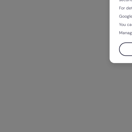
For de
Google
You ca
Manag