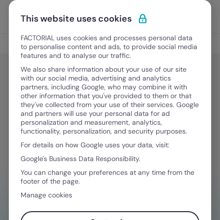
Vai al contenuto
Apri i
Scopri Factorial
This website uses cookies
FACTORIAL uses cookies and processes personal data
Gestione Finanziaria
to personalise content and ads, to provide social media
features and to analyse our traffic.
We also share information about your use of our site
with our social media, advertising and analytics
Gestione Finanziaria
partners, including Google, who may combine it with
Rimborso chilometrico 2026: come
other information that you've provided to them or that
they've collected from your use of their services. Google
calcolarlo e tassazione
and partners will use your personal data for ad
personalization and measurement, analytics,
functionality, personalization, and security purposes.
For details on how Google uses your data, visit:
29 Maggio, 2026
·
9 minuti di lettura
Google's Business Data Responsibility.
You can change your preferences at any time from the
footer of the page.
HAI BISOGNO D'AIUTO NELLA GESTIONE
Manage cookies
FINANZIARIA?