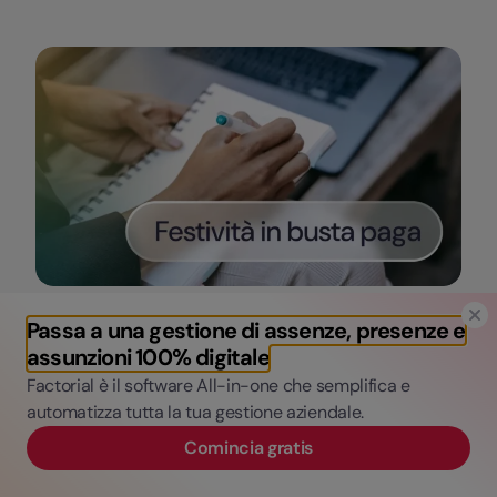
Categorie
Passa a una gestione di assenze, presenze e
Finanza facile
assunzioni 100% digitale
Festività in busta paga: ecco la guida alla
Factorial è il software All-in-one che semplifica e
retribuzione
automatizza tutta la tua gestione aziendale.
Rosadele Masessa
Comincia gratis
13 Aprile, 2026