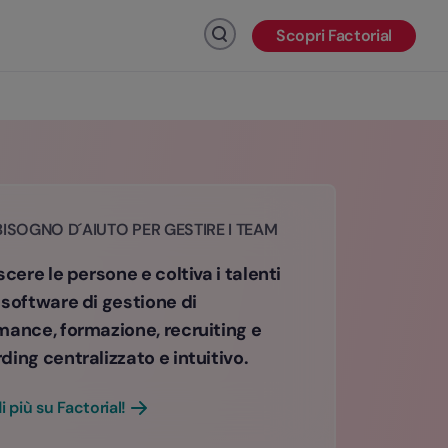
Scopri Factorial
Fai clic per cercare
BISOGNO D´AIUTO PER GESTIRE I TEAM
scere le persone e coltiva i talenti
 software di gestione di
mance, formazione, recruiting e
ing centralizzato e intuitivo.
i più su Factorial!