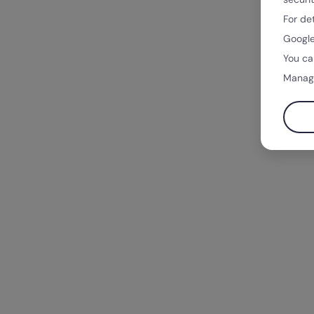
For de
Google
You ca
Manag