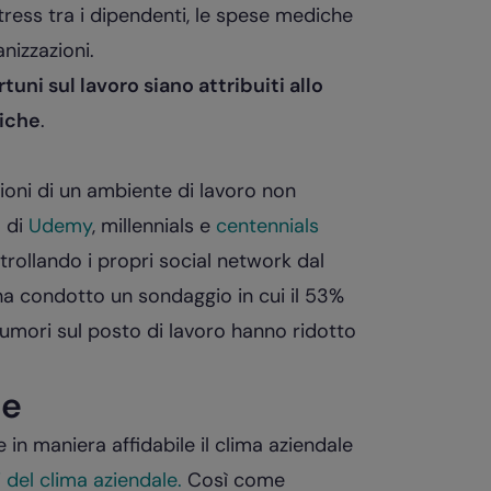
i stress tra i dipendenti, le spese mediche
nizzazioni.
tuni sul lavoro siano attribuiti allo
diche
.
sioni di un ambiente di lavoro non
o di
Udemy
, millennials e
centennials
rollando i propri social network dal
a condotto un sondaggio in cui il 53%
umori sul posto di lavoro hanno ridotto
le
in maniera affidabile il clima aziendale
i del clima aziendale.
Così come