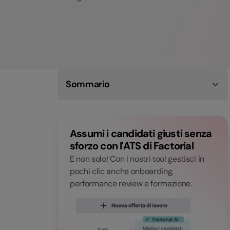
Sommario
Cos'è il clima aziendale?
Perché il clima aziendale è importante?
Indicatori del clima aziendale
Assumi i candidati giusti senza
10 Errori nella gestione dell'ambiente di lavoro
Analisi del clima aziendale e miglioramento
sforzo con l'ATS di Factorial
partendo dalla comunicazione interna
E non solo! Con i nostri tool gestisci in
pochi clic anche onboarding,
performance review e formazione.