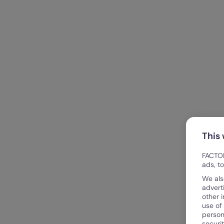
This
FACTOR
ads, t
We als
advert
other 
use of
person
securi