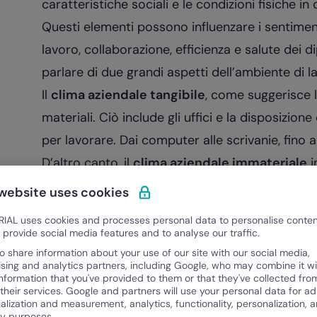
caratteristiche sociali e le condizioni fisiche in
Questi elementi possono influenzare i sentiment
lavoro, collaborazione, efficienza e salute dei 
parlare di due grandi aspetti dell’ambiente di lavo
Il
clima aziendale tangibile
, come suggerisce la
materiali. Ciò include gli uffici e la disposizion
per lavorare. Dai computer alle scrivanie, fino a
D’altro canto, il
clima aziendale immateriale
i
che compongono la vita quotidiana di un’azien
 website uses cookies
la cultura, questo include il modo in cui un’azi
IAL uses cookies and processes personal data to personalise conte
compresi il modo e i mezzi con cui comunicano,
o provide social media features and to analyse our traffic.
leader dell’azienda, gli obiettivi e i valori dell’o
o share information about your use of our site with our social media,
ising and analytics partners, including Google, who may combine it wi
Allo stesso tempo, le condizioni di lavoro influ
information that you've provided to them or that they've collected fro
 their services. Google and partners will use your personal data for ad
immateriale. In questo caso ci riferiamo al regim
alization and measurement, analytics, functionality, personalization, 
ty purposes.