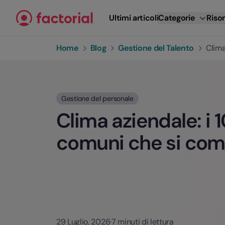
Vai al contenuto
Ultimi articoli
Categorie
Risor
Home
Blog
Gestione del Talento
Clima
Gestione del personale
Clima aziendale: i 1
comuni che si co
29 Luglio, 2026
·
7 minuti di lettura