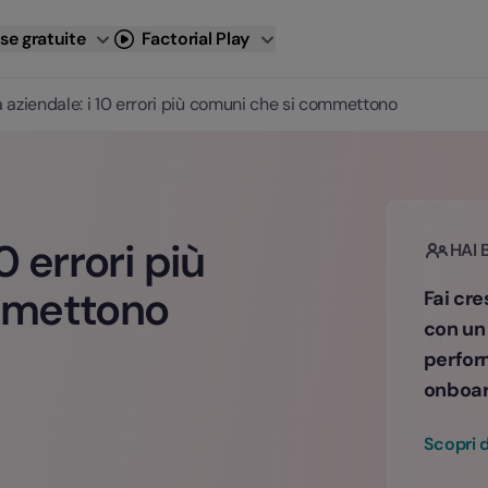
se gratuite
Factorial Play
 aziendale: i 10 errori più comuni che si commettono
0 errori più
HAI 
mmettono
Fai cre
con un
perfor
onboard
Scopri d