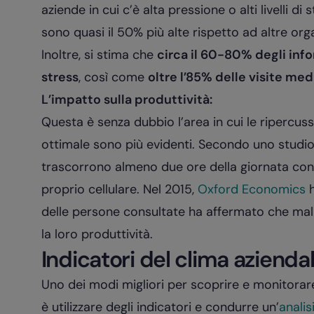
aziende in cui c’è alta pressione o alti livelli d
sono quasi il 50% più alte rispetto ad altre orga
Inoltre, si stima che
circa il 60-80% degli infor
stress
, così come
oltre l’85% delle visite me
L’impatto sulla produttività:
Questa è senza dubbio l’area in cui le ripercus
ottimale sono più evidenti. Secondo uno studi
trascorrono almeno due ore della giornata cont
proprio cellulare. Nel 2015,
Oxford Economics
h
delle persone consultate ha affermato che mal
la loro produttività.
Indicatori del clima azienda
Uno dei modi migliori per scoprire e monitorare 
è utilizzare degli indicatori e condurre un’
analis