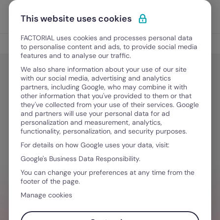
Vai al contenuto
Apri i
Scopri Factorial
This website uses cookies
FACTORIAL uses cookies and processes personal data
Gestione del personale
to personalise content and ads, to provide social media
features and to analyse our traffic.
We also share information about your use of our site
with our social media, advertising and analytics
Gestione del personale
partners, including Google, who may combine it with
Apprendistato stipendio, durata e
other information that you've provided to them or that
they've collected from your use of their services. Google
dettagli del contratto [Guida
and partners will use your personal data for ad
personalization and measurement, analytics,
Completa]
functionality, personalization, and security purposes.
For details on how Google uses your data, visit:
Google's Business Data Responsibility.
23 Febbraio, 2026
·
8 minuti di lettura
You can change your preferences at any time from the
footer of the page.
Manage cookies
HAI BISOGNO D´AIUTO PER GESTIRE I TEAM