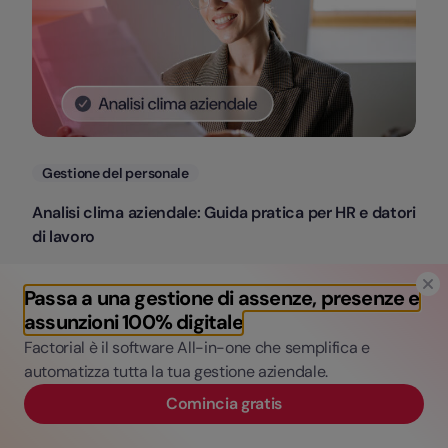
Categorie
Gestione del personale
Analisi clima aziendale: Guida pratica per HR e datori
di lavoro
Matteo Pizzinato
Passa a una gestione di assenze, presenze e
29 Luglio, 2026
assunzioni 100% digitale
Factorial è il software All-in-one che semplifica e
automatizza tutta la tua gestione aziendale.
Comincia gratis