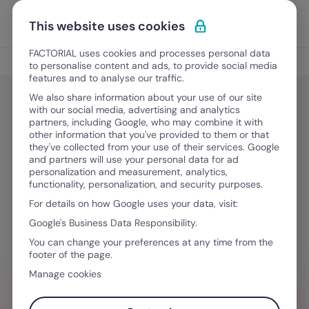
Vai al contenuto
Apri i
Scopri Factorial
This website uses cookies
FACTORIAL uses cookies and processes personal data
Rilevazione presenze
to personalise content and ads, to provide social media
features and to analyse our traffic.
We also share information about your use of our site
with our social media, advertising and analytics
Rilevazione presenze
partners, including Google, who may combine it with
Marcatempo dipendenti: che cos’è
other information that you've provided to them or that
they've collected from your use of their services. Google
e perchè passare a un software di
and partners will use your personal data for ad
personalization and measurement, analytics,
rilevazione presenze per portare
functionality, personalization, and security purposes.
impatto
For details on how Google uses your data, visit:
Google's Business Data Responsibility.
You can change your preferences at any time from the
27 Febbraio, 2026
·
6 minuti di lettura
footer of the page.
Manage cookies
VUOI SEMPLIFICARE IL TUO FLUSSO DI