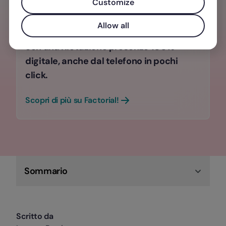
Customize
LAVORO?
Allow all
Aumenta la produttività dei tuoi team
con una rilevazione presenze 100%
digitale, anche dal telefono in pochi
click.
Scopri di più su Factorial!
Sommario
Scritto da