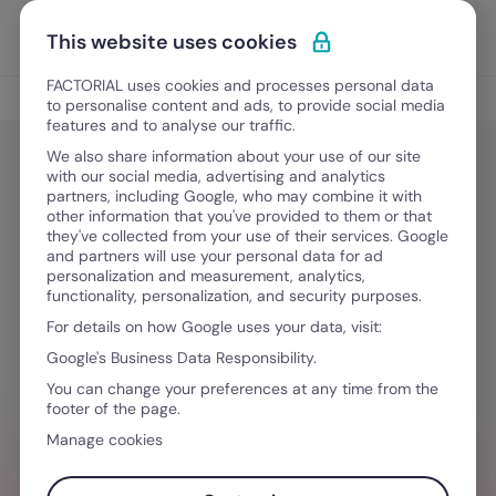
Vai al contenuto
Apri i
Scopri Factorial
This website uses cookies
FACTORIAL uses cookies and processes personal data
Rilevazione presenze
to personalise content and ads, to provide social media
features and to analyse our traffic.
We also share information about your use of our site
with our social media, advertising and analytics
Rilevazione presenze
partners, including Google, who may combine it with
Ritardo al lavoro: quando è
other information that you've provided to them or that
they've collected from your use of their services. Google
tollerabile e come ottimizzare la
and partners will use your personal data for ad
personalization and measurement, analytics,
gestione del tempo in azienda
functionality, personalization, and security purposes.
For details on how Google uses your data, visit:
Google's Business Data Responsibility.
16 Febbraio, 2026
·
8 minuti di lettura
You can change your preferences at any time from the
footer of the page.
Manage cookies
VUOI SEMPLIFICARE IL TUO FLUSSO DI
LAVORO?