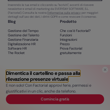
Inserendo la tua email e cliccando su "Iscriviti", accetti di ricevere
newsletter e email di marketing da EVERYDAY SOFTWARE, S.L.
(Factorial). Consulta la nostra
l'Informativa sulla privacy
per maggiori
dettagli sull’uso dei dati, i diritti GDPR e come revocare il consenso.
Blog
Prodotto
Gestione del Tempo
Che cos’è Factorial?
Gestione del Talento
Funzioni
Gestione Finanziaria
Integrazioni
Digitalizzazione HR
Prezzo
Software HR
Prova Factorial
The Rocket
gratuitamente
Company
Risorse
Dimentica il cartellino e passa alla
Chi siamo
Modelli
rilevazione presenze virtuale
Clienti
Webinars
E non solo! Con Factorial approvi ferie, permessi e
eBook
giustificativi in un clic, anche da telefono.
Comincia gratis
Assistenza
Contatto