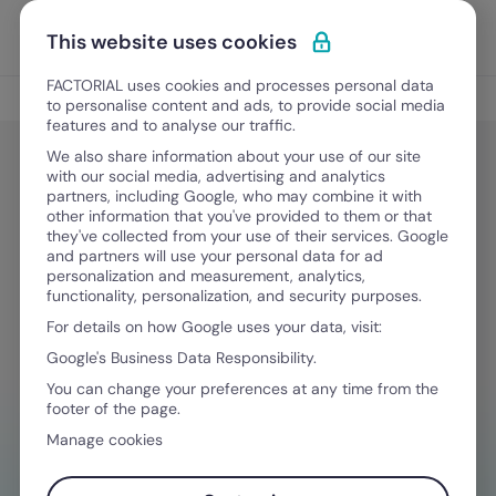
Vai al contenuto
Apri i
Scopri Factorial
This website uses cookies
FACTORIAL uses cookies and processes personal data
Gestione Finanziaria
to personalise content and ads, to provide social media
features and to analyse our traffic.
We also share information about your use of our site
with our social media, advertising and analytics
Gestione Finanziaria
partners, including Google, who may combine it with
Come si calcola il TFR: guida
other information that you've provided to them or that
they've collected from your use of their services. Google
completa e consigli (+Esempio)
and partners will use your personal data for ad
personalization and measurement, analytics,
functionality, personalization, and security purposes.
For details on how Google uses your data, visit:
19 Gennaio, 2026
·
6 minuti di lettura
Google's Business Data Responsibility.
You can change your preferences at any time from the
footer of the page.
HAI BISOGNO D'AIUTO NELLA GESTIONE
Manage cookies
FINANZIARIA?