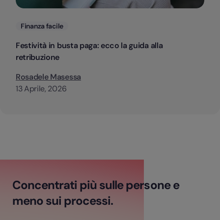
Categorie
Finanza facile
Festività in busta paga: ecco la guida alla
retribuzione
Rosadele Masessa
13 Aprile, 2026
Concentrati più sulle persone e
meno sui processi.