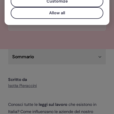
una gestione del personale
Customize
centralizzata, semplice e veloce.
Allow all
Scopri di più su Factorial!
Sommario
Scritto da
Isotta Pieraccini
Conosci tutte le
leggi sul lavoro
che esistono in
Italia? Come influenzano le aziende del nostro