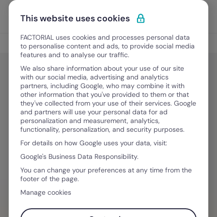
Vai al contenuto
Apri i
Scopri Factorial
This website uses cookies
FACTORIAL uses cookies and processes personal data
Gestione del Tempo
to personalise content and ads, to provide social media
features and to analyse our traffic.
We also share information about your use of our site
with our social media, advertising and analytics
Gestione del Tempo
partners, including Google, who may combine it with
FTE o Equivalente a Tempo Pieno:
other information that you've provided to them or that
they've collected from your use of their services. Google
significato, calcolo e perché è
and partners will use your personal data for ad
personalization and measurement, analytics,
fondamentale per la gestione del
functionality, personalization, and security purposes.
personale
For details on how Google uses your data, visit:
Google's Business Data Responsibility.
You can change your preferences at any time from the
2 Marzo, 2026
·
7 minuti di lettura
footer of the page.
Manage cookies
HAI BISOGNO D´AIUTO PER GESTIRE I TEAM