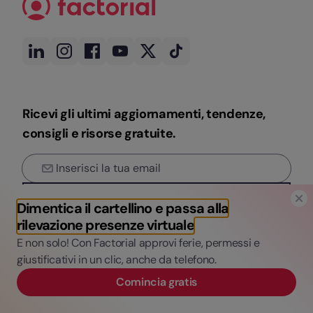
Ricevi gli ultimi aggiornamenti, tendenze,
consigli e risorse gratuite.
Iscriviti
Dimentica il cartellino e passa alla
Inserendo la tua email e cliccando su "Iscriviti", accetti di ricevere
rilevazione presenze virtuale
newsletter e email di marketing da EVERYDAY SOFTWARE, S.L.
E non solo! Con Factorial approvi ferie, permessi e
(Factorial). Consulta la nostra
l'Informativa sulla privacy
per maggiori
dettagli sull’uso dei dati, i diritti GDPR e come revocare il consenso.
giustificativi in un clic, anche da telefono.
Blog
Prodotto
Comincia gratis
Gestione del Tempo
Che cos’è Factorial?
Gestione del Talento
Funzioni