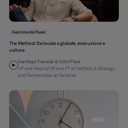
Categorie
Gestione dei flussi
The Method: Da locale a globale, esecuzione e
cultura
Santiago Ferrada & Oriol Pesa
VP and Head of SP and PT at Wellhub & Strategy
and Partnerships at Factorial