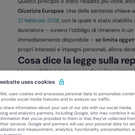
Questo principio è stato ribadito più volte, an
Giustizia Europea
. Una delle sentenze chiave a
21 febbraio 2018
,
con la quale è stato stabilito
lavoratore – ovvero l’obbligo di rimanere in un
immediatamente disponibile –
se limita ogge
propri interessi e impegni personali, allora dev
Cosa dice la legge sulla rep
La reperibilità non trova una disciplina organica 
giuridico italiano
. Non esiste, infatti, una sin
 website uses cookies
esaustivo ogni aspetto. Tuttavia, il concetto d
IAL uses cookies and processes personal data to personalise conte
o provide social media features and to analyse our traffic.
inquadrato e regolato attraverso un intreccio d
o share information about your use of our site with our social media,
contorni e le modalità operative.
ising and analytics partners, including Google, who may combine it wi
information that you've provided to them or that they've collected fro
Innanzitutto, un riferimento fondamentale si tr
 their services. Google and partners will use your personal data for ad
che pur non parlando direttamente di reperibilit
alization and measurement, analytics, functionality, personalization, 
ty purposes.