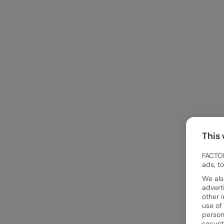
This
FACTOR
ads, t
We als
advert
other 
use of
person
securi