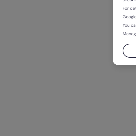
For de
Google
You ca
Manag