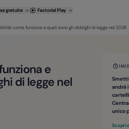
se gratuite
Factorial Play
bilità: come funziona e quali sono gli obblighi di legge nel 2026
funziona e
HAI 
ghi di legge nel
Smetti
andrà i
cartell
Central
unico 
Scopri d