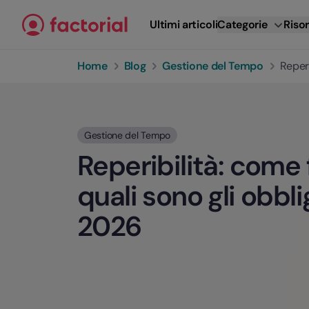
Vai al contenuto
Ultimi articoli
Categorie
Risor
Home
Blog
Gestione del Tempo
Reperi
Gestione del Tempo
Reperibilità: come 
quali sono gli obbli
2026