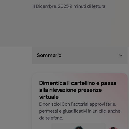
11 Dicembre, 2025
·
9 minuti di lettura
Sommario
Cosa si intende per reperibilità?
Cosa dice la legge sulla reperibilità lavorativa
Indennità di reperibilità: quanto pagare i
Dimentica il cartellino e passa
dipendenti?
Reperibilità non pagata: i rischi per il datore di
alla rilevazione presenze
lavoro
virtuale
Obblighi e diritti dei dipendenti
Consigli utili per le aziende: come gestire al
E non solo! Con Factorial approvi ferie,
meglio la reperibilità
permessi e giustificativi in un clic, anche
Gestisci orari, turni e rilevazione presenze con
da telefono.
Factorial
Domande frequenti sulla reperibilità lavorativa