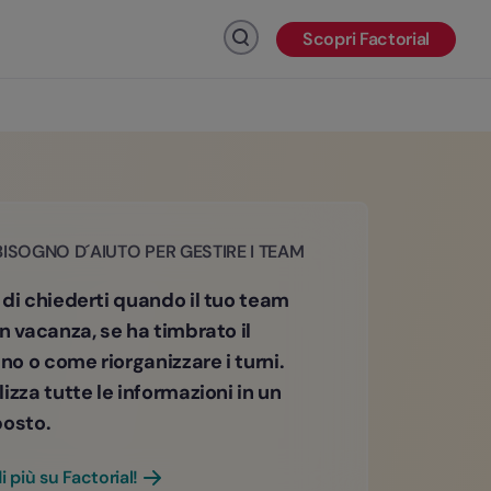
Scopri Factorial
Fai clic per cercare
BISOGNO D´AIUTO PER GESTIRE I TEAM
 di chiederti quando il tuo team
n vacanza, se ha timbrato il
ino o come riorganizzare i turni.
izza tutte le informazioni in un
posto.
i più su Factorial!