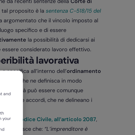
che da recenti sentenze della
Corte di
 tal proposito è la
sentenza C-518/15 del
 a argomentato che il vincolo imposto al
 luogo specifico e di essere
ttivamente
la possibilità di dedicarsi ai
e essere considerato lavoro effettivo.
eribilità lavorativa
e specifica all’interno dell’
ordinamento
gola legge che ne definisca in modo
i reperibilità può essere comunque
nt and
i norme e accordi, che ne delineano i
th
m your
ova nel
Codice Civile, all’articolo 2087
,
à, stabilisce che:
“L’imprenditore è
and