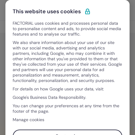
Vai al contenuto
Apri i
Scopri Factorial
This website uses cookies
FACTORIAL uses cookies and processes personal data
Gestione ferie e permessi
to personalise content and ads, to provide social media
features and to analyse our traffic.
We also share information about your use of our site
with our social media, advertising and analytics
Gestione ferie e permessi
partners, including Google, who may combine it with
Ferie annuali obbligatorie: cosa dice
other information that you've provided to them or that
they've collected from your use of their services. Google
la normativa e come pianificarle al
and partners will use your personal data for ad
personalization and measurement, analytics,
meglio per risparmiare tempo
functionality, personalization, and security purposes.
For details on how Google uses your data, visit:
Google's Business Data Responsibility.
2 Marzo, 2026
·
7 minuti di lettura
You can change your preferences at any time from the
footer of the page.
Manage cookies
HAI BISOGNO D´AIUTO PER GESTIRE I TEAM