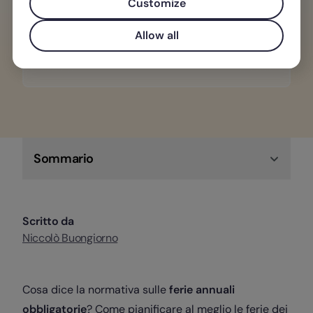
Customize
Programma e gestisci ferie, permessi e
assenze dei tuoi team senza stress.
Allow all
Scopri di più su Factorial!
Sommario
Scritto da
Niccolò Buongiorno
Cosa dice la normativa sulle
ferie annuali
obbligatorie
?
Come pianificare al meglio le ferie dei