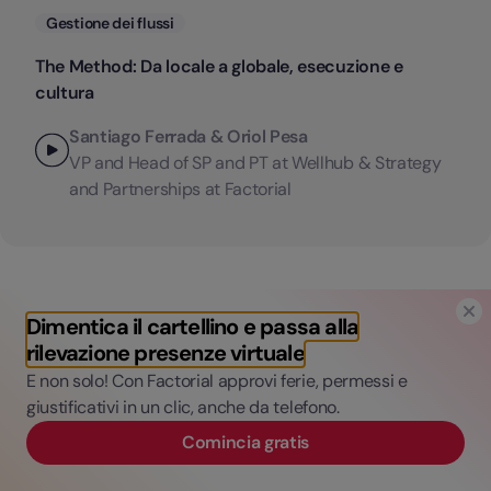
Categorie
Gestione dei flussi
The Method: Da locale a globale, esecuzione e
cultura
Santiago Ferrada & Oriol Pesa
VP and Head of SP and PT at Wellhub & Strategy
and Partnerships at Factorial
Dimentica il cartellino e passa alla
rilevazione presenze virtuale
E non solo! Con Factorial approvi ferie, permessi e
Concentrati più sulle persone e
giustificativi in un clic, anche da telefono.
meno sui processi.
Comincia gratis